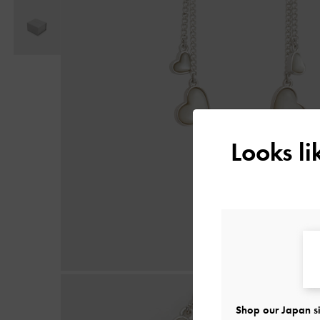
Looks l
Shop our Japan si