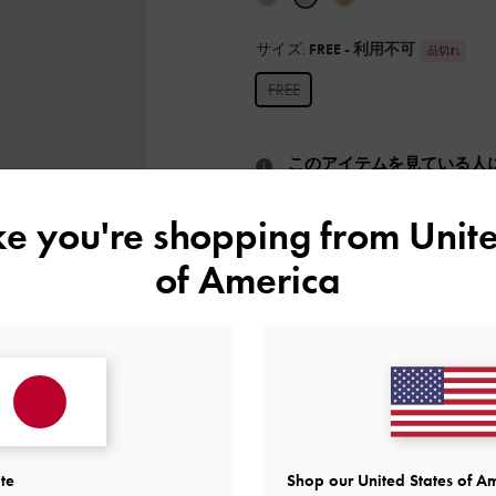
サイズ:
FREE
- 利用不可
品切れ
FREE
このアイテムを見ている人
店舗の在庫状況を見る
or
類似ア
ike you're shopping from
Unite
入荷通知
of America
ウィッシュリストに追加
商品説明
商品詳細 / お手入れ方法
特典
配送 & 返品
te
Shop our United States of Am