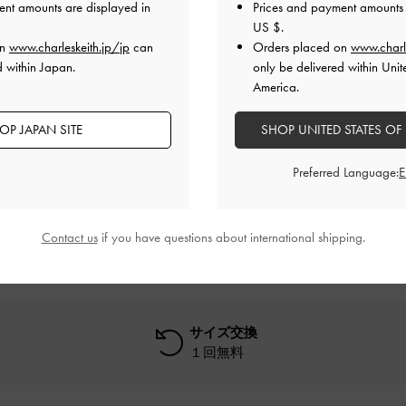
ent amounts are displayed in
Prices and payment amounts 
US $
.
on
www.charleskeith.jp/jp
can
Orders placed on
www.charl
d within Japan.
only be delivered within Unit
America.
OP JAPAN SITE
SHOP UNITED STATES OF
レビューは購入した方のみ投稿ができます。
Preferred Language:
Contact us
if you have questions about international shipping.
サイズ交換
１回無料