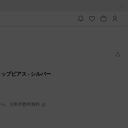
ロップピアス
- シルバー
3円から。分割手数料無料