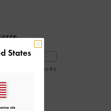
におすすめ
イテムを見る
d States
を受け取る
店舗の在庫状況を見る
erica site