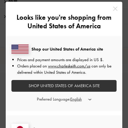
特典
Looks like you're shopping from
配送 & 返品
United States of America
Shop our United States of America site
レビューは購入した方のみ投稿ができます。
Prices and payment amounts are displayed in
US $
.
Orders placed on
www.charleskeith.com/us
can only be
delivered within United States of America.
SHOP UNITED STATES OF AMERICA SITE
Preferred Language:
カスタマーレビュー