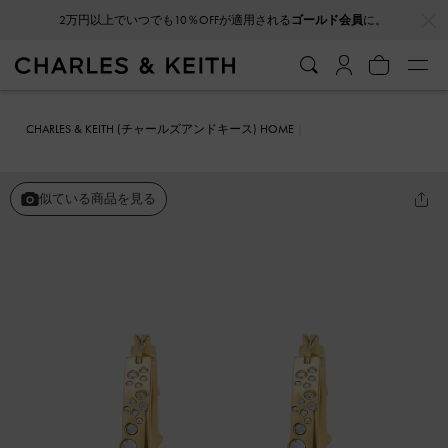
…
…
2万円以上でいつでも10％OFFが適用される
ゴールド会員
に。
CHARLES & KEITH (チャールズアンドキース) HOME
ファッション雑貨
アクセサリー
Reverie レヴァリィ クリスタルラ
ージフープピアス
似ている商品を見る