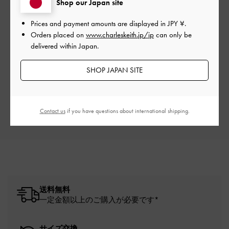
Shop our Japan site
Prices and payment amounts are displayed in
JPY ¥
.
Orders placed on
www.charleskeith.jp/jp
can only be
ご感想をお聞かせください
delivered within Japan.
Let us know what you think
SHOP JAPAN SITE
レビューを書く
Contact us
if you have questions about international shipping.
送料無料
一定金額以上のご購入が必要です*
サイズ交換