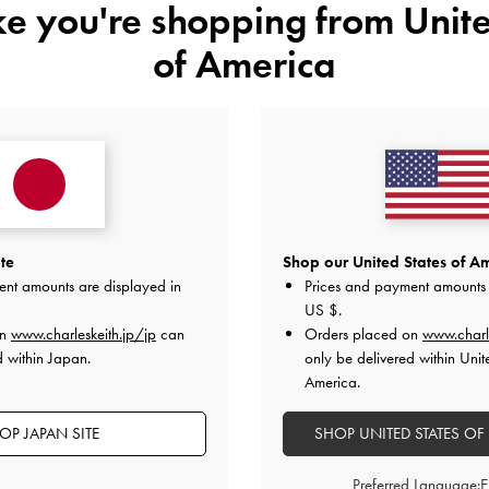
ike you're shopping from
Unite
of America
レビューは購入した方のみ投稿ができます。
te
Shop our United States of Am
ent amounts are displayed in
Prices and payment amounts 
US $
.
on
www.charleskeith.jp/jp
can
Orders placed on
www.charl
d within Japan.
only be delivered within Unit
America.
カスタマーレビュー
OP JAPAN SITE
SHOP UNITED STATES OF
Preferred Language: