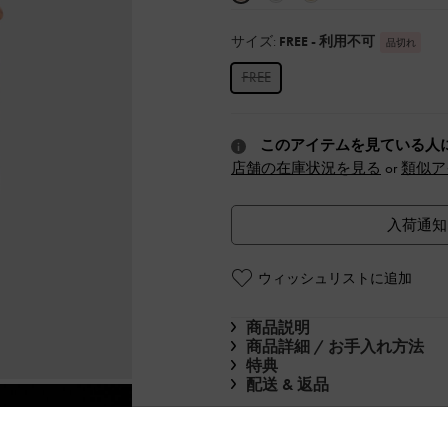
サイズ:
FREE
- 利用不可
品切れ
FREE
このアイテムを見ている人
店舗の在庫状況を見る
or
類似ア
入荷通知
ウィッシュリストに追加
商品説明
商品詳細 / お手入れ方法
特典
配送 & 返品