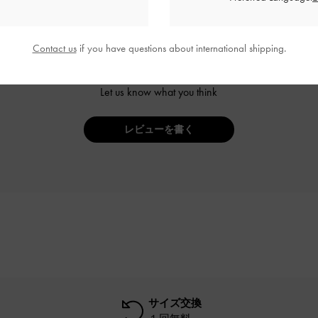
Contact us
if you have questions about international shipping.
ご感想をお聞かせください
Let us know what you think
レビューを書く
サイズ交換