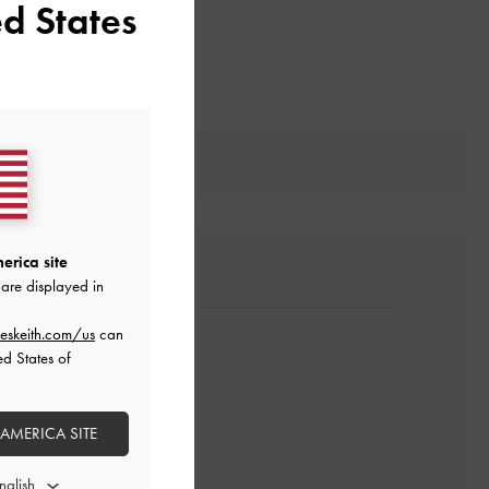
d States
erica site
are displayed in
eskeith.com/us
can
ed States of
 AMERICA SITE