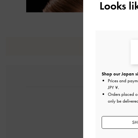
Looks l
Shop our Japan si
Prices and paym
JPY ¥
.
Orders placed 
only be delivere
SH