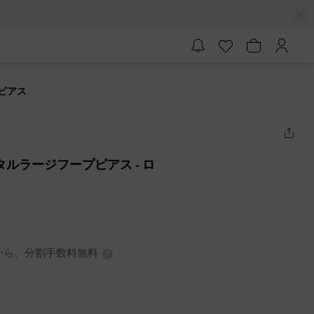
プピアス
クリスタルラージフープピアス
- ロ
7円から。分割手数料無料