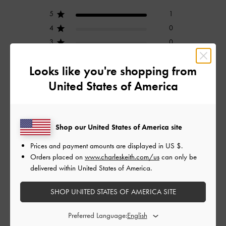
5
1
4
0
3
0
2
0
Looks like you're shopping from
1
0
United States of America
レビューを書く
Shop our United States of America site
Prices and payment amounts are displayed in
US $
.
デザイン
Orders placed on
www.charleskeith.com/us
can only be
delivered within United States of America.
とても良かった
SHOP UNITED STATES OF AMERICA SITE
品質
Preferred Language:
とても良かった