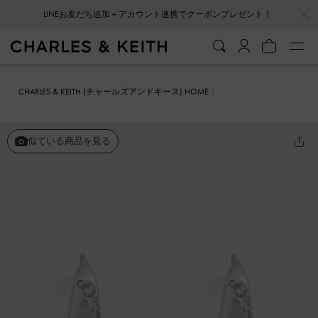
…
…
LINEお友だち追加＋アカウント連携でクーポンプレゼント！
CHARLES & KEITH (チャールズアンドキース) HOME
ファッション雑貨
アクセサリー
Reverie レヴァリィ クリスタルド
ームフープピアス
似ている商品を見る