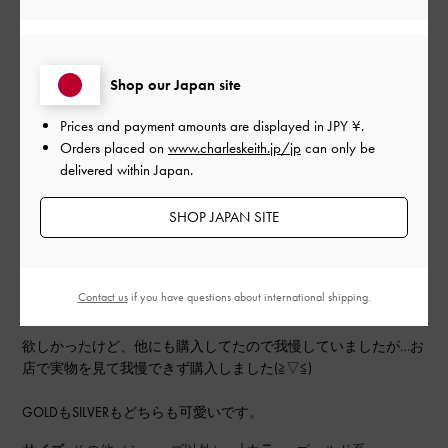
もっと見る
Shop our Japan site
フィルター
Prices and payment amounts are displayed in
JPY ¥
.
並べ替え
最新
:
Orders placed on
www.charleskeith.jp/jp
can only be
delivered within Japan.
公
2024-10-27
SHOP JAPAN SITE
ご利用者様
開
悩みに悩んで
日
Contact us
if you have questions about international shipping.
欲しかったけど、他にも購入してたので我慢していましたが…お
店で実物を見て我慢できず購入しました(⁠≧⁠▽⁠≦⁠)
GOLDもSILVERもどちらも可愛いです。