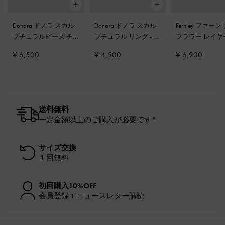
Donora ドノラ スカル
Donora ドノラ スカル
Fernley ファー
プチュラルビーズ チ
プチュラル リング
-
ロ
フラワー レイヤ
ェーンリンク ブレス
ーズゴールド
ネックレス
-
ロ
¥ 6,500
¥ 4,500
¥ 6,900
レット
-
ローズゴール
ールド
ド
送料無料
一定金額以上のご購入が必要です*
サイズ交換
１回無料
初回購入10%OFF
会員登録＋ニュースレター購読