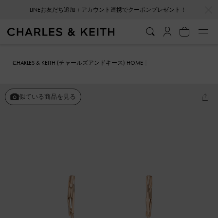
…
…
LINEお友だち追加＋アカウント連携でクーポンプレゼント！
CHARLES & KEITH (チャールズアンドキース) HOME
ファッション雑貨
アクセサリー
Fernley ファーンリー フラワー ド
ロップピアス
似ている商品を見る