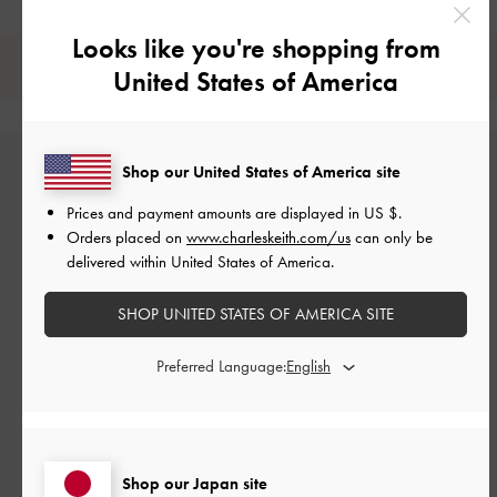
Looks like you're shopping from
レビューは購入した方のみ投稿ができます。
United States of America
Shop our United States of America site
Prices and payment amounts are displayed in
US $
.
Orders placed on
www.charleskeith.com/us
can only be
delivered within United States of America.
カスタマーレビュー
SHOP UNITED STATES OF AMERICA SITE
Preferred Language:
ご感想をお聞かせください
Shop our Japan site
Let us know what you think