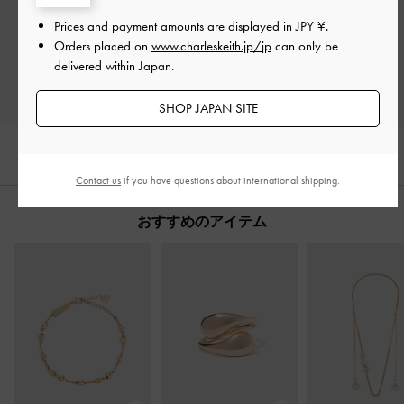
Prices and payment amounts are displayed in
JPY ¥
.
Orders placed on
www.charleskeith.jp/jp
can only be
レビューを書く
delivered within Japan.
SHOP JAPAN SITE
Contact us
if you have questions about international shipping.
おすすめのアイテム