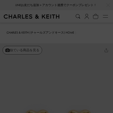
…
…
LINEお友だち追加＋アカウント連携でクーポンプレゼント！
CHARLES & KEITH (チャールズアンドキース) HOME
ファッション雑貨
アクセサリー
Bethania ベターニア ハートクリス
タルスタッズピアス
似ている商品を見る