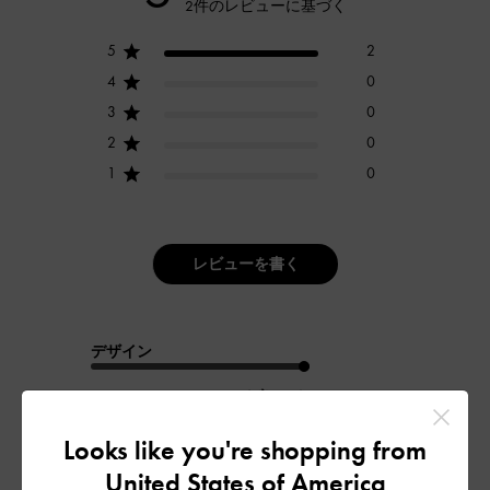
2件のレビューに基づく
5
2
4
0
3
0
2
0
1
0
レビューを書く
デザイン
とても良かった
品質
Looks like you're shopping from
United States of America
とても良かった