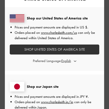
もっと見る
Shop our United States of America site
Prices and payment amounts are displayed in
US $
.
フィルター
Orders placed on
www.charleskeith.com/us
can only be
並べ替え
最新
:
delivered within United States of America.
SHOP UNITED STATES OF AMERICA SITE
公
2024-06-13
ご利用者様
Preferred Language:
開
大きめで可愛い！
日
Shop our Japan site
友人へのプレゼントで購入しました
横から見るとバルーンのような線が入っていて珍しいデザイン
Prices and payment amounts are displayed in
JPY ¥
.
ながらもとっても可愛かったです
Orders placed on
www.charleskeith.jp/jp
can only be
delivered within Japan.
|
サイズ:
その他（シューズ以外）
カラー:
ゴールド系