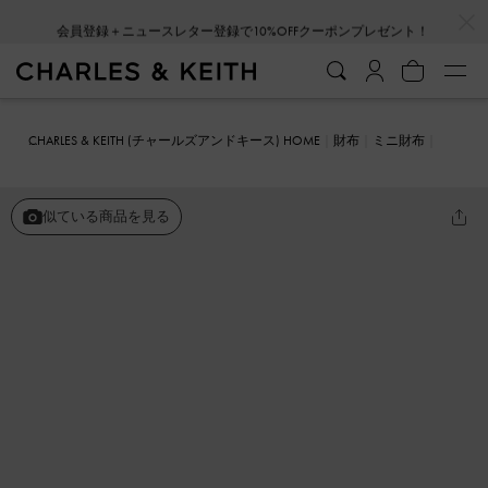
…
…
会員登録＋ニュースレター登録で10%OFFクーポンプレゼント！
CHARLES & KEITH (チャールズアンドキース) HOME
財布
ミニ財布
Astra アストラ ステッチトリムネームカードケース
似ている商品を見る