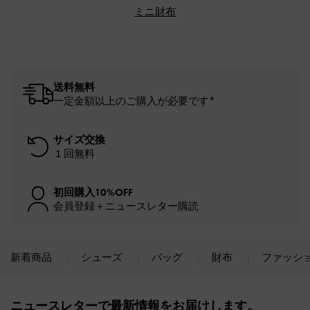
ミニ財布
送料無料
一定金額以上のご購入が必要です*
サイズ交換
１回無料
初回購入10%OFF
会員登録＋ニュースレター購読
新着商品
シューズ
バッグ
財布
ファッシ
Site footer
ニュースレターで最新情報をお届けします。​