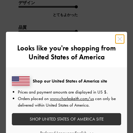
デザイン
とてもよかった
品質
とてもよかった
Looks like you're shopping from
United States of America
もっと見る
このレビューは役に立ちましたか？
0
0
Shop our United States of America site
Prices and payment amounts are displayed in
US $
.
Orders placed on
www.charleskeith.com/us
can only be
公
2024-04-16
ご利用者様
delivered within United States of America.
開
プレゼント
日
SHOP UNITED STATES OF AMERICA SITE
Preferred Language: