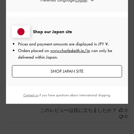
母のプレゼントにしました。デザインが可愛くて、キャンバス
生地なのでカジュアルで良かったです。
|
サイズ:
その他（シューズ以外）
カラー:
ブラック系
Shop our Japan site
デザイン
Prices and payment amounts are displayed in
JPY ¥
.
Orders placed on
www.charleskeith.jp/jp
can only be
とてもよかった
delivered within Japan.
品質
SHOP JAPAN SITE
とてもよかった
もっと見る
Contact us
if you have questions about international shipping.
このレビューは役に立ちましたか？
0
0