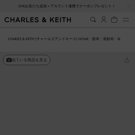
…
…
LINEお友だち追加＋アカウント連携でクーポンプレゼント！
会員登録＋ニュースレター登録で10%OFFクーポンプレゼント！
CHARLES & KEITH (チャールズアンドキース) HOME
財布
長財布
G
aia ガイア ジップアラウンドウォレット
似ている商品を見る