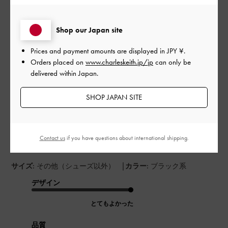
このレビューは役に立ちましたか？
0
Shop our Japan site
0
Prices and payment amounts are displayed in
JPY ¥
.
Orders placed on
www.charleskeith.jp/jp
can only be
delivered within Japan.
公
2023-12-25
ご利用者様
開
SHOP JAPAN SITE
良い！！
日
Contact us
if you have questions about international shipping.
たくさん入るし、デザインもシンプルで使いやすい。
|
サイズ:
その他（シューズ以外）
カラー:
ブラック系
デザイン
とてもよかった
品質