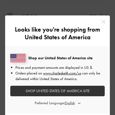
公
2024-01-24
ご利用者様
開
かわいい♡
日
Looks like you're shopping from
United States of America
毎日つかってます！
Shop our United States of America site
|
サイズ:
その他（シューズ以外）
カラー:
ベージュ系
Prices and payment amounts are displayed in
US $
.
デザイン
Orders placed on
www.charleskeith.com/us
can only be
とてもよかった
delivered within United States of America.
品質
SHOP UNITED STATES OF AMERICA SITE
とてもよかった
Preferred Language:
もっと見る