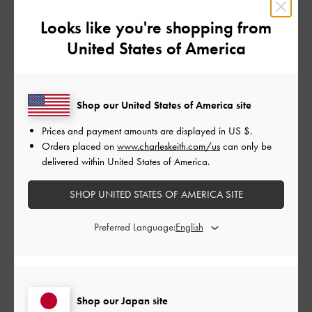
よかった
Looks like you're shopping from
United States of America
品質
よかった
Shop our United States of America site
もっと見る
Prices and payment amounts are displayed in
US $
.
Orders placed on
www.charleskeith.com/us
can only be
このレビューは役に立ちましたか？
0
delivered within United States of America.
0
SHOP UNITED STATES OF AMERICA SITE
Preferred Language:
公
2024-09-24
ご利用者様
開
anhさんのレビュー
日
Shop our Japan site