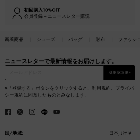
初回購入10%OFF
会員登録＋ニュースレター購読
新着商品
シューズ
バッグ
財布
ファッシ
Site footer
ニュースレターで最新情報をお届けします。​
SUBSCRIBE
※「登録する」ボタンをクリックすると、
利用規約
、
プライバ
シー規約
に同意したものとみなします。
国/地域:
日本,
JPY ¥