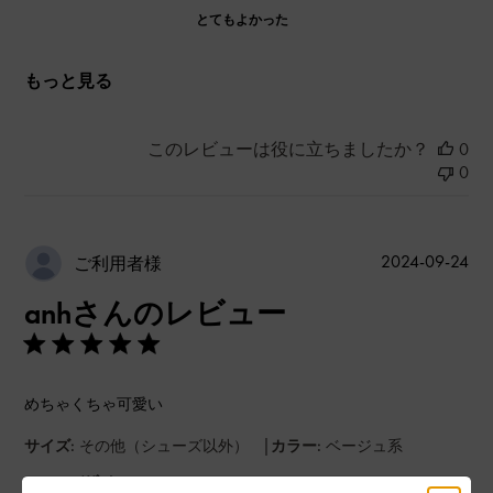
とてもよかった
もっと見る
このレビューは役に立ちましたか？
0
0
公
2024-09-24
ご利用者様
開
anhさんのレビュー
日
めちゃくちゃ可愛い
|
サイズ:
その他（シューズ以外）
カラー:
ベージュ系
デザイン