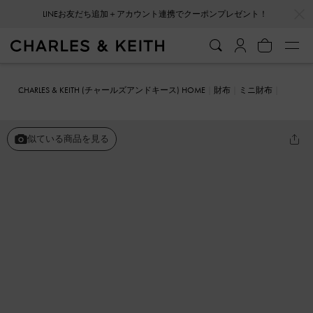
…
…
LINEお友だち追加＋アカウント連携でクーポンプレゼント！
CHARLES & KEITH (チャールズアンドキース) HOME
財布
ミニ財布
Charlot シャーロット ウォレット
似ている商品を見る