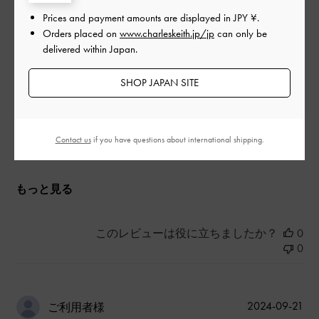
めちゃくちゃ可愛い
Prices and payment amounts are displayed in
JPY ¥
.
Orders placed on
www.charleskeith.jp/jp
can only be
|
サイズ:
その他（シューズ以外）
カラー:
ブラック系
delivered within Japan.
デザイン
SHOP JAPAN SITE
よかった
品質
Contact us
if you have questions about international shipping.
よかった
もっと見る
このレビューは役に立ちましたか？
0
0
公
2024-09-21
ご利用者様