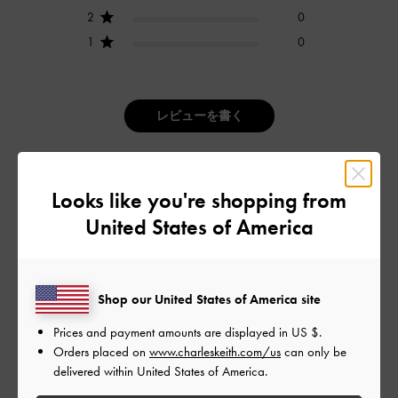
2
0
1
0
レビューを書く
デザイン
Looks like you're shopping from
United States of America
とても良かった
品質
とても良かった
Shop our United States of America site
Prices and payment amounts are displayed in
US $
.
もっと見る
Orders placed on
www.charleskeith.com/us
can only be
delivered within United States of America.