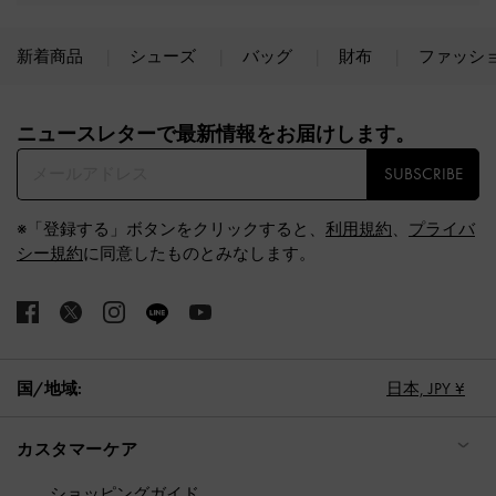
新着商品
シューズ
バッグ
財布
ファッシ
Site footer
ニュースレターで最新情報をお届けします。​
SUBSCRIBE
※「登録する」ボタンをクリックすると、
利用規約
、
プライバ
シー規約
に同意したものとみなします。
国/地域:
日本,
JPY ¥
カスタマーケア
ショッピングガイド