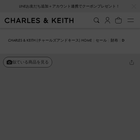
…
…
LINEお友だち追加＋アカウント連携でクーポンプレゼント！
CHARLES & KEITH (チャールズアンドキース) HOME
セール
財布
D
onna ドンナ クリンクルエフェクトウォレット
似ている商品を見る