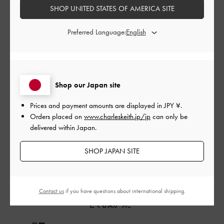
フィルター
SHOP UNITED STATES OF AMERICA SITE
並べ替え
最新
:
Preferred Language:
公
2026-05-27
ご利用者様
開
可愛くて使いやすいです
日
Shop our Japan site
Prices and payment amounts are displayed in
JPY ¥
.
Orders placed on
www.charleskeith.jp/jp
can only be
delivered within Japan.
ホワイトは汚れるかなー？と思ったんですがそこまで気になり
ません。
可愛やすくて使いやすくてオススメです
SHOP JAPAN SITE
|
サイズ:
その他（シューズ以外）
カラー:
ホワイト系
デザイン
Contact us
if you have questions about international shipping.
とても良かった