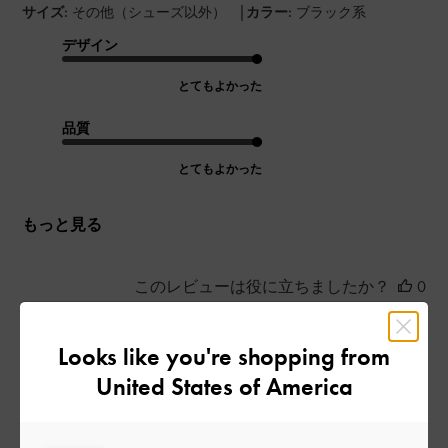
|
サイズ:
その他（シューズ以外）
カラー:
ブラック系
デザイン
とてもよかった
品質
とてもよかった
もっと見る
このレビューは役に立ちましたか？
0
0
Looks like you're shopping from
United States of America
公
2024-08-15
ご利用者様
開
チャックが緩いかも
日