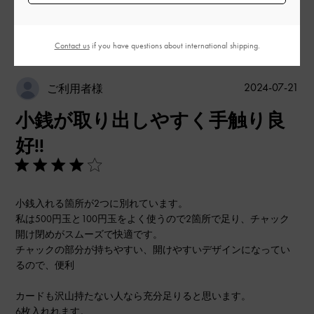
このレビューは役に立ちましたか？
0
0
Contact us
if you have questions about international shipping.
公
2024-07-21
ご利用者様
開
小銭が取り出しやすく手触り良
日
好!!
小銭入れる箇所が2つに別れています。
私は500円玉と100円玉をよく使うので2箇所で足り、チャック
開け閉めがスムーズで快適です。
チャックの部分が持ちやすい、開けやすいデザインになってい
るので、便利
カードも沢山持たない人なら充分足りると思います。
6枚入れれます。