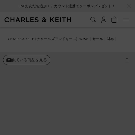
…
…
会員登録＋ニュースレター登録で10%OFFクーポンプレゼント！
CHARLES & KEITH (チャールズアンドキース) HOME
セール
財布
オーバル キーチェーンシップウォレット
似ている商品を見る