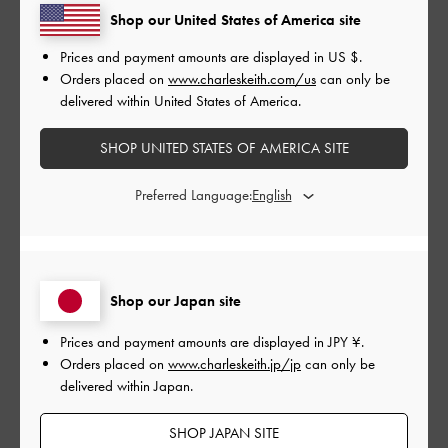
Shop our United States of America site
Prices and payment amounts are displayed in
US $
.
デザインも可愛くてとても使いやすいです
Orders placed on
www.charleskeith.com/us
can only be
ただ、たまにチャックが1cmほど知らないうちに空いてることが
delivered within United States of America.
あるのでチャックが少しゆるいのかもしれません。でもその程
度じゃ小銭は落ちないので気にしないで使ってます！お気に入
SHOP UNITED STATES OF AMERICA SITE
りの商品です。
Preferred Language:
|
サイズ:
その他（シューズ以外）
カラー:
ブラック系
デザイン
よかった
Shop our Japan site
品質
Prices and payment amounts are displayed in
JPY ¥
.
よかった
Orders placed on
www.charleskeith.jp/jp
can only be
delivered within Japan.
もっと見る
SHOP JAPAN SITE