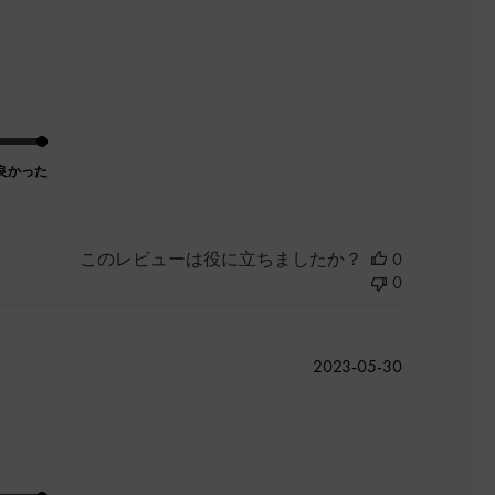
開
日
良かった
このレビューは役に立ちましたか？
0
0
公
2023-05-30
開
日