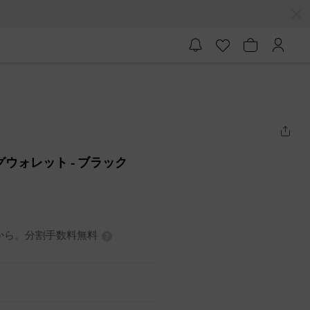
ロングウォレット
- ブラック
7円から。分割手数料無料