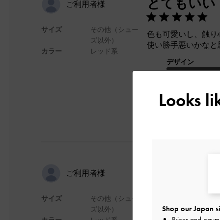
とてもいい
ご利用者様
サイズ
その他（シュー
色も可愛いし、触り
ズ以外）
使い勝手悪いかなと
カラー
レッド系
デザイン
Looks l
リミさんの
ご利用者様
サイズ
その他（シュー
大丈夫です
Shop our Japan si
ズ以外）
Prices and paym
カラー
レッド系
デザイン