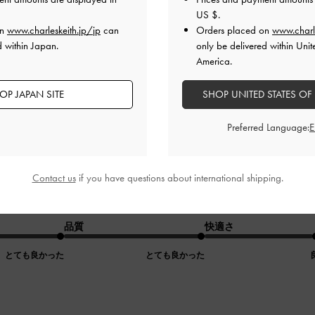
US $
.
とても良かった
とても良かった
とても
on
www.charleskeith.jp/jp
can
Orders placed on
www.charl
d within Japan.
only be delivered within Unit
America.
OP JAPAN SITE
SHOP UNITED STATES OF
Preferred Language:
レビュー
Contact us
if you have questions about international shipping.
最高
品質
快適さ
とても良かった
とても良かった