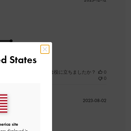
開
日
良かった
d States
このレビューは役に立ちましたか？
0
0
公
2023-08-02
開
日
erica site
are displayed in