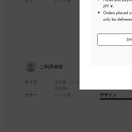
JPY ¥
.
Orders placed 
only be delivere
SH
dr. さんの
ご利用者様
サイズ
その他（シュー
可愛い❤️店員さんも
ズ以外）
カラー
レッド系
デザイン