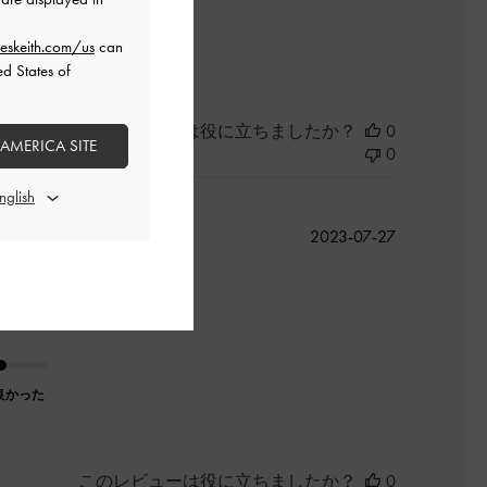
良かった
eskeith.com/us
can
ed States of
このレビューは役に立ちましたか？
0
 AMERICA SITE
0
公
2023-07-27
開
日
良かった
このレビューは役に立ちましたか？
0