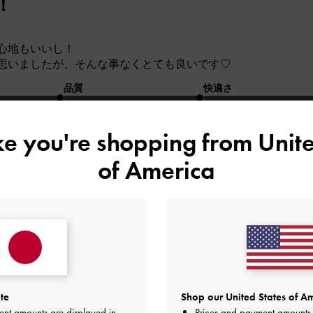
！
心地もいいし！
思いましたが、そんな事なくとても良いです♡
品質
快適さ
とても良かった
とても良かった
とても
ike you're shopping from
Unite
of America
レビュー
te
Shop our United States of Am
ent amounts are displayed in
Prices and payment amounts 
品質
快適さ