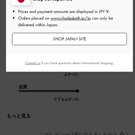
ブラウンは触り心地もつるっとしてて好みです！小銭も出し入
Prices and payment amounts are displayed in
JPY ¥
.
れしやすい！
Orders placed on
www.charleskeith.jp/jp
can only be
delivered within Japan.
まだ硬いのもあり、カードを入れるとスナップは閉まるけど広
がって厚みが出てしまうので、使って柔らかくなるのを待とう
SHOP JAPAN SITE
と思います！
|
サイズ:
その他（シューズ以外）
カラー:
ブラウン系
デザイン
Contact us
if you have questions about international shipping.
よかった
品質
とてもよかった
もっと見る
このレビューは役に立ちましたか？
1