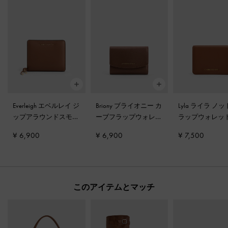
Everleigh エベルレイ ジ
Briony ブライオニー カ
Lyla ライラ ノ
ップアラウンドスモー
ーブフラップウォレッ
ラップウォレッ
ルウォレット
-
チョコ
ト
-
チョコレート
ョコレート
¥ 6,900
¥ 6,900
¥ 7,500
レート
このアイテムとマッチ