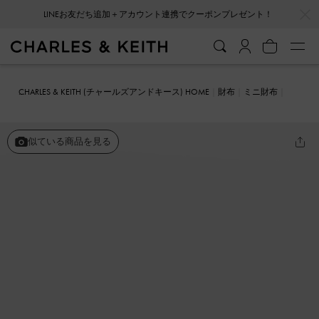
…
…
会員登録＋ニュースレター登録で10%OFFクーポンプレゼント！
CHARLES & KEITH (チャールズアンドキース) HOME
財布
ミニ財布
ジップアラウンド スモールウォレット
似ている商品を見る