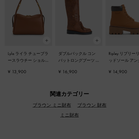
Lyla ライラ チューブラ
ダブルバックル コン
Ripley リプリ
ースラウチー ショル
バットロングブーツ
-
ッドソール アン
ダーバッグ
-
チョコレ
ブラウン
ブーツ
-
キャラ
¥ 13,900
¥ 16,900
¥ 14,900
ート
関連カテゴリー
ブラウン ミニ財布
ブラウン 財布
ミニ財布