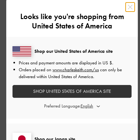
とてもよかった
Looks like you're shopping from
United States of America
品質
とてもよかった
Shop our United States of America site
もっと見る
Prices and payment amounts are displayed in
US $
.
Orders placed on
www.charleskeith.com/us
can only be
このレビューは役に立ちましたか？
1
delivered within United States of America.
0
SHOP UNITED STATES OF AMERICA SITE
Preferred Language:
公
2025-09-29
ご利用者様
開
かわいい！
日
Shop our Japan site