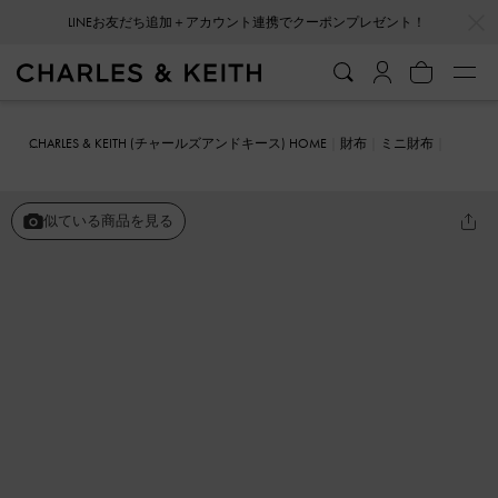
…
…
会員登録＋ニュースレター登録で10%OFFクーポンプレゼント！
CHARLES & KEITH (チャールズアンドキース) HOME
財布
ミニ財布
ジップアラウンド スモールウォレット
似ている商品を見る