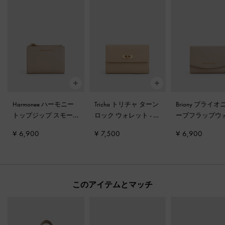
Harmonee ハーモニー
Tricha トリチャ ターン
Briony ブライオ
トップジップ スモー
ロック ウォレット
-
サ
ーブフラップウ
ルウォレット
-
トープ
ンドベージュ
ト
-
トープ
¥ 6,900
¥ 7,500
¥ 6,900
このアイテムとマッチ