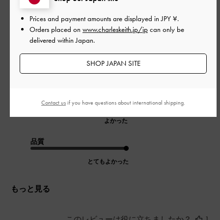
ブラウンは触り心地もつるっとしてて好みです！小銭も出し入
Prices and payment amounts are displayed in
JPY ¥
.
れしやすい！
Orders placed on
www.charleskeith.jp/jp
can only be
delivered within Japan.
まだ硬いのもあり、カードを入れるとスナップは閉まるけど広
がって厚みが出てしまうので、使って柔らかくなるのを待とう
SHOP JAPAN SITE
と思います！
|
サイズ:
その他（シューズ以外）
カラー:
ブラウン系
デザイン
Contact us
if you have questions about international shipping.
よかった
品質
とてもよかった
もっと見る
このレビューは役に立ちましたか？
1