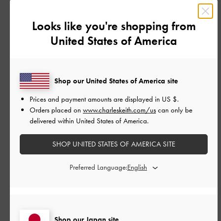
とてもよかった
Looks like you're shopping from
United States of America
品質
とてもよかった
Shop our United States of America site
もっと見る
Prices and payment amounts are displayed in
US $
.
Orders placed on
www.charleskeith.com/us
can only be
このレビューは役に立ちましたか？
1
delivered within United States of America.
0
SHOP UNITED STATES OF AMERICA SITE
Preferred Language:
公
2025-09-29
ご利用者様
開
かわいい！
日
Shop our Japan site