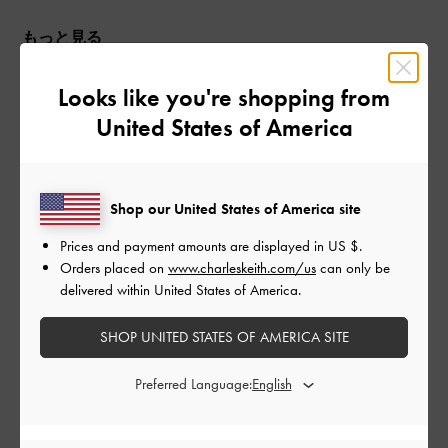
もっと見る
Looks like you're shopping from
このレビューは役に立ちましたか？
0
0
United States of America
公
2024-03-20
ご利用者様
Shop our United States of America site
開
高見え！
日
Prices and payment amounts are displayed in
US $
.
Orders placed on
www.charleskeith.com/us
can only be
delivered within United States of America.
お値段の割に可愛すぎる
SHOP UNITED STATES OF AMERICA SITE
|
サイズ:
その他（シューズ以外）
カラー:
ブラック系
Preferred Language:
デザイン
とても良かった