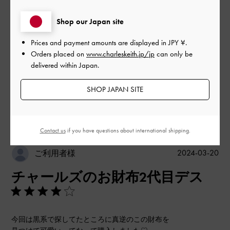
品質
Shop our Japan site
とても良かった
Prices and payment amounts are displayed in
JPY ¥
.
Orders placed on
www.charleskeith.jp/jp
can only be
delivered within Japan.
もっと見る
SHOP JAPAN SITE
このレビューは役に立ちましたか？
0
0
Contact us
if you have questions about international shipping.
公
2024-03-20
ご利用者様
開
チャールズのお財布2代目デス
日
今回は黒系で探してたところに真逆のこの財布を