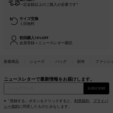
一定金額以上のご購入が必要です*
サイズ交換
１回無料
初回購入10%OFF
会員登録＋ニュースレター購読
新着商品
シューズ
バッグ
財布
ファッシ
Site footer
ニュースレターで最新情報をお届けします。​
SUBSCRIBE
※「登録する」ボタンをクリックすると、
利用規約
、
プライバ
シー規約
に同意したものとみなします。