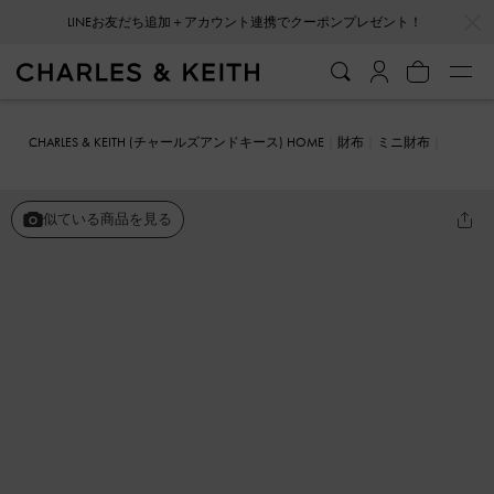
…
…
LINEお友だち追加＋アカウント連携でクーポンプレゼント！
会員登録＋ニュースレター登録で10%OFFクーポンプレゼント！
CHARLES & KEITH (チャールズアンドキース) HOME
財布
ミニ財布
Nasrin ナスリン ジオメトリックウォレット
似ている商品を見る