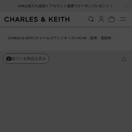
…
…
LINEお友だち追加＋アカウント連携でクーポンプレゼント！
CHARLES & KEITH (チャールズアンドキース) HOME
財布
長財布
マグネット フロントフラップウォレット
似ている商品を見る