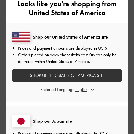
Looks like you're shopping from
もっと見る
United States of America
フィルター
Shop our United States of America site
並べ替え
最新
:
Prices and payment amounts are displayed in
US $
.
Orders placed on
www.charleskeith.com/us
can only be
delivered within United States of America.
公
2024-04-11
ご利用者様
開
SHOP UNITED STATES OF AMERICA SITE
かわいい！とにかく！
日
Preferred Language:
可愛すぎて愛用してます︎💕︎︎
iPhone14プロは入りました！ギリキリですけど
Shop our Japan site
|
サイズ:
その他（シューズ以外）
カラー:
ブラック系
デザイン
Prices and payment amounts are displayed in
JPY ¥
.