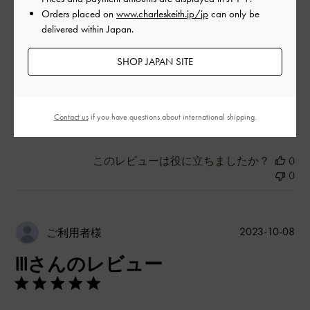
Orders placed on
www.charleskeith.jp/jp
can only be
よかった
delivered within Japan.
品質
SHOP JAPAN SITE
とてもよかった
もっと見る
Contact us
if you have questions about international shipping.
このレビューは役に立ちましたか？
0
0
公
2023-10-08
ご利用者様
開
lllさんのレビュー
日