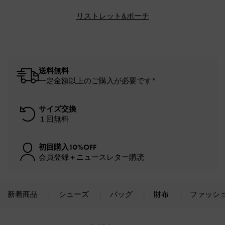
リストレット&ポーチ
送料無料
一定金額以上のご購入が必要です*
サイズ交換
１回無料
初回購入10%OFF
会員登録＋ニュースレター購読
新着商品
シューズ
バッグ
財布
ファッシ
Site footer