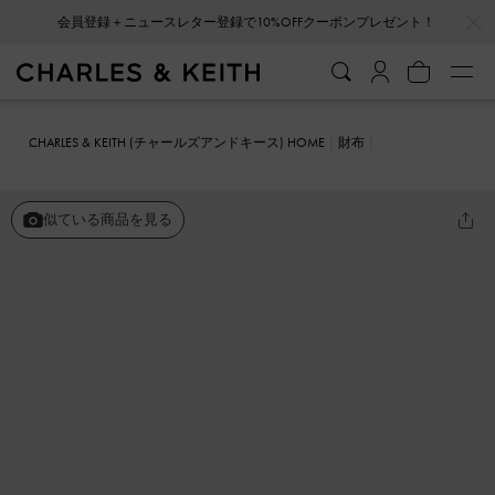
…
…
会員登録＋ニュースレター登録で10%OFFクーポンプレゼント！
CHARLES & KEITH (チャールズアンドキース) HOME
財布
リストレット&ポーチ
クラシックジッパーポーチ
似ている商品を見る