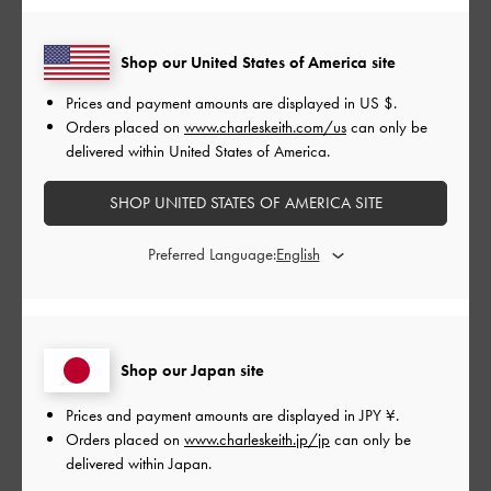
品質
Shop our United States of America site
とてもよかった
Prices and payment amounts are displayed in
US $
.
もっと見る
Orders placed on
www.charleskeith.com/us
can only be
delivered within United States of America.
このレビューは役に立ちましたか？
0
SHOP UNITED STATES OF AMERICA SITE
0
Preferred Language:
公
2024-11-03
ご利用者様
開
コンパクトで使いやすい
日
Shop our Japan site
Prices and payment amounts are displayed in
JPY ¥
.
Orders placed on
www.charleskeith.jp/jp
can only be
現金を使うことは少ないですが、少しの現金であれば入りま
delivered within Japan.
す！