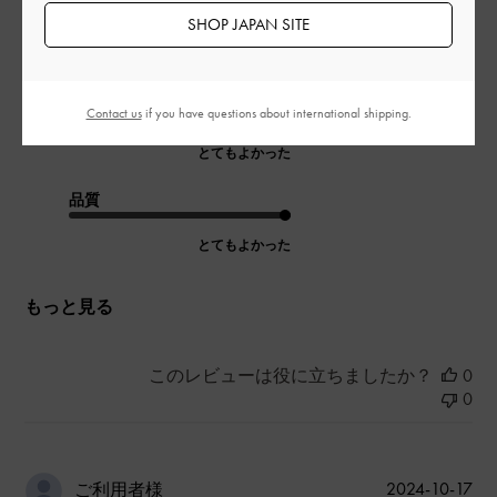
お札は半分に折れば入れられるのでキャッシュレスの時代にぴ
SHOP JAPAN SITE
ったりです。
|
サイズ:
その他（シューズ以外）
カラー:
グリーン系
デザイン
Contact us
if you have questions about international shipping.
とてもよかった
品質
とてもよかった
もっと見る
このレビューは役に立ちましたか？
0
0
公
2024-10-17
ご利用者様