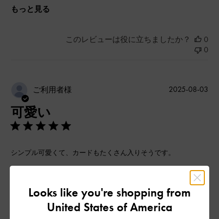
もっと見る
このレビューは役に立ちましたか？
0
0
公
2025-08-03
ご利用者様
開
可愛い
日
シンプル可愛くて、カードもたくさん入りそうです。
|
サイズ:
その他（シューズ以外）
カラー:
ブラック系
デザイン
Looks like you're shopping from
United States of America
とてもよかった