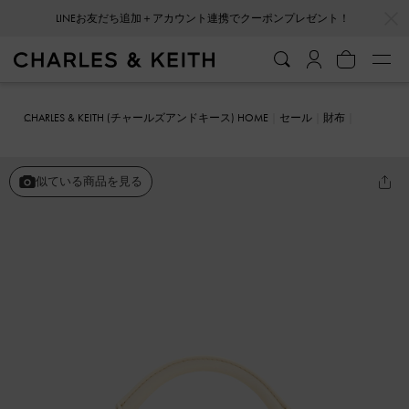
…
…
LINEお友だち追加＋アカウント連携でクーポンプレゼント！
会員登録＋ニュースレター登録で10%OFFクーポンプレゼント！
CHARLES & KEITH (チャールズアンドキース) HOME
セール
財布
ウーブン ツーウェイジップミニバッグ
似ている商品を見る