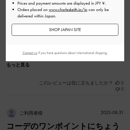
|
Prices and payment amounts are displayed in
JPY ¥
.
サイズ:
その他（シューズ以外）
カラー:
その他
Orders placed on
www.charleskeith.jp/jp
can only be
デザイン
delivered within Japan.
とてもよかった
SHOP JAPAN SITE
品質
とてもよかった
Contact us
if you have questions about international shipping.
もっと見る
このレビューは役に立ちましたか？
0
0
公
2023-08-21
ご利用者様
開
コーデのワンポイントにちょう
日