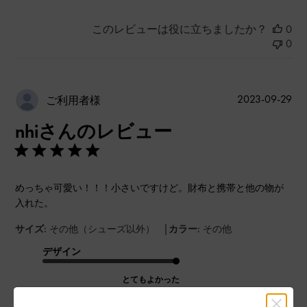
このレビューは役に立ちましたか？
0
0
公
2023-09-29
ご利用者様
開
nhiさんのレビュー
日
めっちゃ可愛い！！！小さいですけど。財布と携帯と他の物が
入れた。
|
サイズ:
その他（シューズ以外）
カラー:
その他
デザイン
とてもよかった