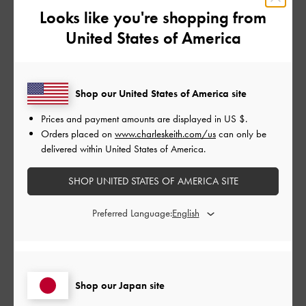
品質
Looks like you're shopping from
とてもよかった
United States of America
もっと見る
Shop our United States of America site
このレビューは役に立ちましたか？
0
Prices and payment amounts are displayed in
US $
.
0
Orders placed on
www.charleskeith.com/us
can only be
delivered within United States of America.
公
2023-09-02
ご利用者様
SHOP UNITED STATES OF AMERICA SITE
開
túi xinh lắm
日
Preferred Language:
Vải đẹp, túi xinh, có thể cầm đi khắp nơi
Shop our Japan site
日本語に翻訳する