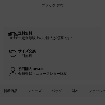
ブラック 財布
送料無料
一定金額以上のご購入が必要です*
サイズ交換
１回無料
初回購入10%OFF
会員登録＋ニュースレター購読
新着商品
シューズ
バッグ
財布
ファッシ
Site footer