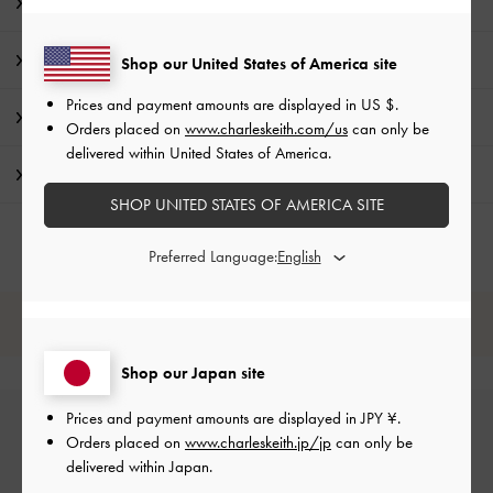
商品説明
商品詳細 / お手入れ方法
Shop our United States of America site
Prices and payment amounts are displayed in
US $
.
特典
Orders placed on
www.charleskeith.com/us
can only be
delivered within United States of America.
配送 & 返品
SHOP UNITED STATES OF AMERICA SITE
Preferred Language:
レビューは購入した方のみ投稿ができます。
Shop our Japan site
Prices and payment amounts are displayed in
JPY ¥
.
Orders placed on
www.charleskeith.jp/jp
can only be
delivered within Japan.