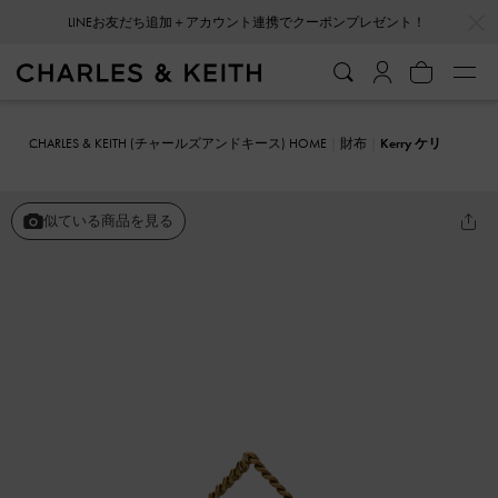
…
…
LINEお友だち追加＋アカウント連携でクーポンプレゼント！
CHARLES & KEITH (チャールズアンドキース) HOME
財布
Kerry ケリ
ー ウォレットオンチェーン
似ている商品を見る