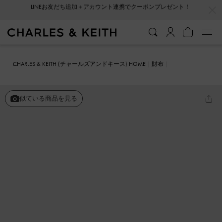
…
…
会員登録＋ニュースレター登録で10%OFFクーポンプレゼント！
CHARLES & KEITH (チャールズアンドキース) HOME
財布
カードホルダー
キルテッド カードホルダー
似ている商品を見る