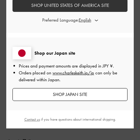
SHOP UNITED STATES OF AMERICA SITE
Preferred Language:
公
2022-06-24
ご利用者様
開
kさんのレビュー
日
Shop our Japan site
収納沢山あって良いです
Prices and payment amounts are displayed in
JPY ¥
.
Orders placed on
www.charleskeith.jp/jp
can only be
|
サイズ:
その他（シューズ以外）
カラー:
ベージュ系
delivered within Japan.
デザイン
SHOP JAPAN SITE
とても良かった
品質
Contact us
if you have questions about international shipping.
とても良かった