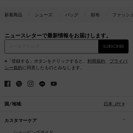
新着商品
シューズ
バッグ
財布
ファッシ
Site footer
ニュースレターで最新情報をお届けします。​
SUBSCRIBE
※「登録する」ボタンをクリックすると、
利用規約
、
プライバ
シー規約
に同意したものとみなします。
国/地域:
日本,
JPY ¥
カスタマーケア
ショッピングガイド