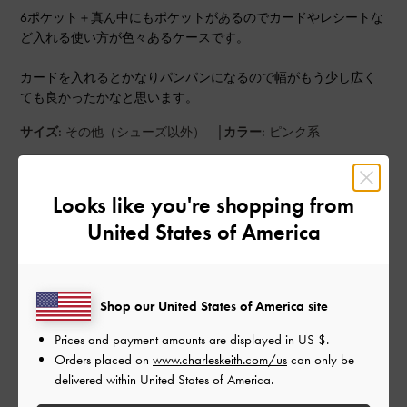
6ポケット＋真ん中にもポケットがあるのでカードやレシートな
ど入れる使い方が色々あるケースです。
カードを入れるとかなりパンパンになるので幅がもう少し広く
ても良かったかなと思います。
|
サイズ:
その他（シューズ以外）
カラー:
ピンク系
デザイン
Looks like you're shopping from
とても良かった
United States of America
品質
とても良かった
Shop our United States of America site
もっと見る
Prices and payment amounts are displayed in
US $
.
Orders placed on
www.charleskeith.com/us
can only be
delivered within United States of America.
このレビューは役に立ちましたか？
0
0