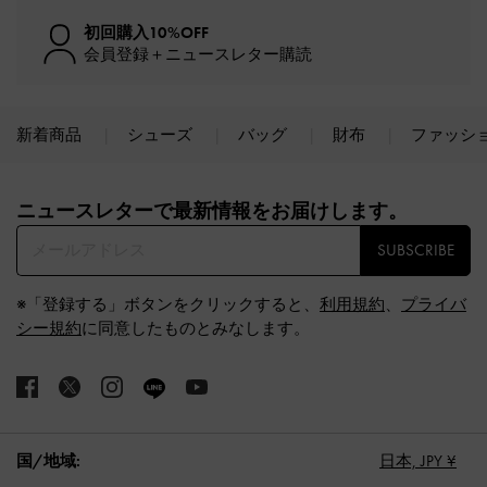
初回購入10%OFF
会員登録＋ニュースレター購読
新着商品
シューズ
バッグ
財布
ファッシ
Site footer
ニュースレターで最新情報をお届けします。​
SUBSCRIBE
※「登録する」ボタンをクリックすると、
利用規約
、
プライバ
シー規約
に同意したものとみなします。
国/地域:
日本,
JPY ¥