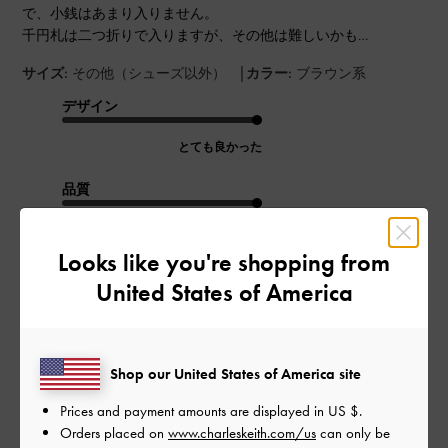
で、小銭はあまり入りません。
千円札は二つ折りで入りますが、その他は難しいかも…
|
サイズ:
その他（シューズ以外）
カラー:
ブラウン系
デザイン
とても良かった
品質
とても良かった
Looks like you're shopping from
もっと見る
United States of America
このレビューは役に立ちましたか？
0
0
Shop our United States of America site
Prices and payment amounts are displayed in
US $
.
Orders placed on
www.charleskeith.com/us
can only be