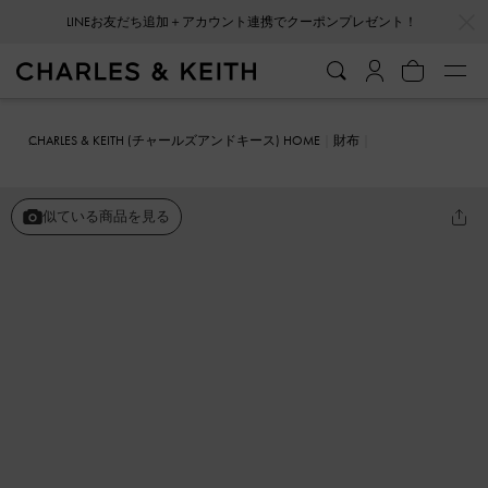
…
…
会員登録＋ニュースレター登録で10%OFFクーポンプレゼント！
CHARLES & KEITH (チャールズアンドキース) HOME
財布
カードホルダー
Circe キルケ ステッチトリムジップアラウンドカー
ドホルダー
似ている商品を見る