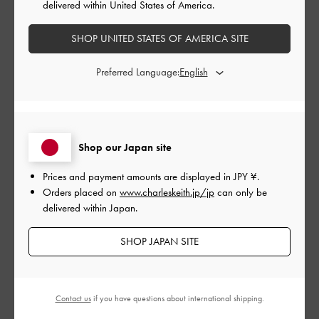
公
2023-10-17
ご利用者様
delivered within United States of America.
開
探していたジャストサイズと色
日
SHOP UNITED STATES OF AMERICA SITE
Preferred Language:
小さいバックに入る無駄のない財布を探していたので、条件を
備えたアイテムで大満足です。
|
サイズ:
その他（シューズ以外）
カラー:
ベージュ系
Shop our Japan site
デザイン
Prices and payment amounts are displayed in
JPY ¥
.
とても良かった
Orders placed on
www.charleskeith.jp/jp
can only be
delivered within Japan.
品質
SHOP JAPAN SITE
とても良かった
もっと見る
Contact us
if you have questions about international shipping.