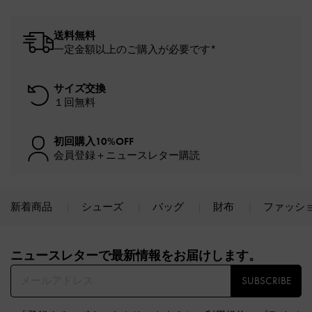
送料無料
一定金額以上のご購入が必要です*
サイズ交換
１回無料
初回購入10%OFF
会員登録＋ニュースレター購読
新着商品
シューズ
バッグ
財布
ファッシ
Site footer
ニュースレターで最新情報をお届けします。​
SUBSCRIBE