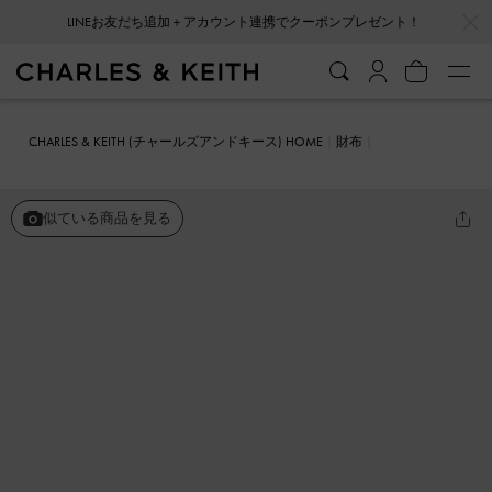
…
…
会員登録＋ニュースレター登録で10%OFFクーポンプレゼント！
CHARLES & KEITH (チャールズアンドキース) HOME
財布
カードホルダー
スナップボタン カードホルダー
似ている商品を見る