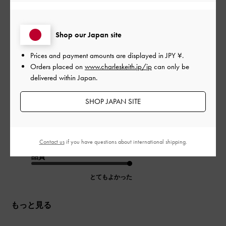
です
Shop our Japan site
Prices and payment amounts are displayed in
JPY ¥
.
実物の方がとても可愛くて嬉しかったです♡
Orders placed on
www.charleskeith.jp/jp
can only be
ミントグリーンの色味が可愛くて、charles&keithのシルバーのロ
delivered within Japan.
ゴとマッチしてて素敵でした❤︎
|
サイズ:
その他（シューズ以外）
カラー:
グリーン系
SHOP JAPAN SITE
デザイン
とてもよかった
Contact us
if you have questions about international shipping.
品質
とてもよかった
もっと見る