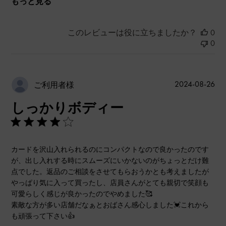
もっと見る
このレビューは役に立ちましたか？
0
0
公
2024-08-26
ご利用者様
開
しっかりボディー
日
カードを沢山入れられるのにコンパクトなので良かったのです
が、出し入れする時にスムーズにいかないのがちょっとだけ難
点でした。返品のご相談をさせてもらおうかとも考えましたが
やっぱり気に入って買ったし、店員さんがとても親切で笑顔も
可愛らしく感じが良かったのでやめました🥰
素敵な方が多い店舗だなぁとおばさん感心しました💓これから
も頑張って下さい👍