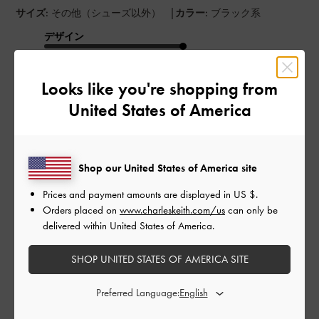
|
サイズ:
その他（シューズ以外）
カラー:
ブラック系
デザイン
とてもよかった
Looks like you're shopping from
品質
United States of America
よかった
もっと見る
Shop our United States of America site
Prices and payment amounts are displayed in
US $
.
このレビューは役に立ちましたか？
0
Orders placed on
www.charleskeith.com/us
can only be
0
delivered within United States of America.
SHOP UNITED STATES OF AMERICA SITE
公
2024-08-25
ご利用者様
Preferred Language:
開
可愛い色とデザインが良かった
日