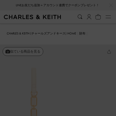
…
…
LINEお友だち追加＋アカウント連携でクーポンプレゼント！
CHARLES & KEITH (チャールズアンドキース) HOME
財布
カードホルダー
Agatha アガサー チェーンアクセントリスレットカ
ードホルダー
似ている商品を見る