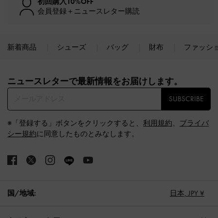
初回購入10%OFF
会員登録＋ニュースレター購読
新着商品
シューズ
バッグ
財布
ファッシ
Site footer
ニュースレターで最新情報をお届けします。​
SUBSCRIBE
※「登録する」ボタンをクリックすると、
利用規約
、
プライバ
シー規約
に同意したものとみなします。
国/地域:
日本,
JPY ¥