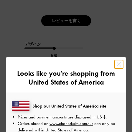
レビューを書く
デザイン
普通
品質
Looks like you're shopping from
United States of America
よかった
もっと見る
Shop our United States of America site
Prices and payment amounts are displayed in
US $
.
フィルター
Orders placed on
www.charleskeith.com/us
can only be
並べ替え
最新
:
delivered within United States of America.