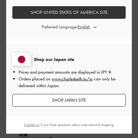
SHOP UNITED STATES OF AMERICA SITE
公
2025-08-26
ご利用者様
開
Preferred Language:
ピンクを購入しました。
日
Shop our Japan site
ピンクを購入しました。色味はパステルで、すごくかわいいで
す。
Prices and payment amounts are displayed in
JPY ¥
.
カード入れは使いやすいのですが、チャックの中に小銭やお札
Orders placed on
www.charleskeith.jp/jp
can only be
を入れると取り出しが難しくてそこが少し難点でした。
delivered within Japan.
でもすごく気に入って財布代わりで使ってます。
|
サイズ:
その他（シューズ以外）
カラー:
ピンク系
SHOP JAPAN SITE
デザイン
とてもよくなかった
Contact us
if you have questions about international shipping.
品質