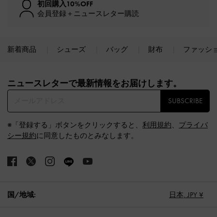
初回購入10%OFF
会員登録＋ニュースレター購読
新着商品
シューズ
バッグ
財布
ファッシ
Site footer
ニュースレターで最新情報をお届けします。​
SUBSCRIBE
※「登録する」ボタンをクリックすると、
利用規約
、
プライバ
シー規約
に同意したものとみなします。
国/地域:
日本,
JPY ¥