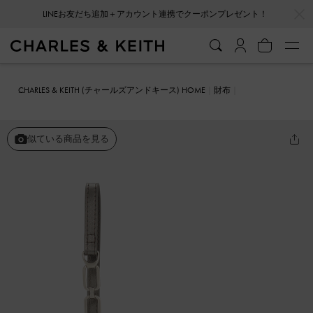
…
…
LINEお友だち追加＋アカウント連携でクーポンプレゼント！
CHARLES & KEITH (チャールズアンドキース) HOME
財布
カードホルダー
Agatha アガサー チェーンアクセントリスレットカ
ードホルダー
似ている商品を見る