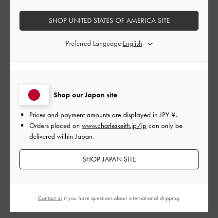
並べ替え
最新
:
SHOP UNITED STATES OF AMERICA SITE
Preferred Language:
公
2025-08-26
ご利用者様
開
ピンクを購入しました。
日
Shop our Japan site
ピンクを購入しました。色味はパステルで、すごくかわいいで
Prices and payment amounts are displayed in
JPY ¥
.
す。
Orders placed on
www.charleskeith.jp/jp
can only be
カード入れは使いやすいのですが、チャックの中に小銭やお札
delivered within Japan.
を入れると取り出しが難しくてそこが少し難点でした。
でもすごく気に入って財布代わりで使ってます。
SHOP JAPAN SITE
|
サイズ:
その他（シューズ以外）
カラー:
ピンク系
デザイン
Contact us
if you have questions about international shipping.
とても良くなかった