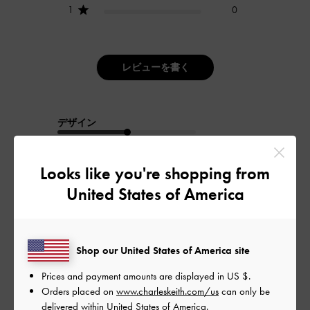
1
0
レビューを書く
デザイン
普通
Looks like you're shopping from
品質
United States of America
良かった
もっと見る
Shop our United States of America site
Prices and payment amounts are displayed in
US $
.
Orders placed on
www.charleskeith.com/us
can only be
フィルター
delivered within United States of America.