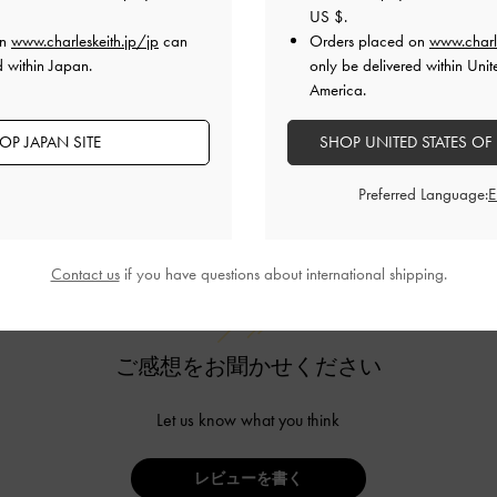
US $
.
on
www.charleskeith.jp/jp
can
Orders placed on
www.charl
d within Japan.
only be delivered within Unit
America.
OP JAPAN SITE
SHOP UNITED STATES OF
カスタマーレビュー
Preferred Language:
Contact us
if you have questions about international shipping.
ご感想をお聞かせください
Let us know what you think
レビューを書く