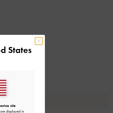
d States
erica site
are displayed in