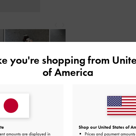
戻る
次
ike you're shopping from
Unite
もっと見る
of America
レビューは購入した方のみ投稿ができます。
te
Shop our United States of Am
ent amounts are displayed in
Prices and payment amounts 