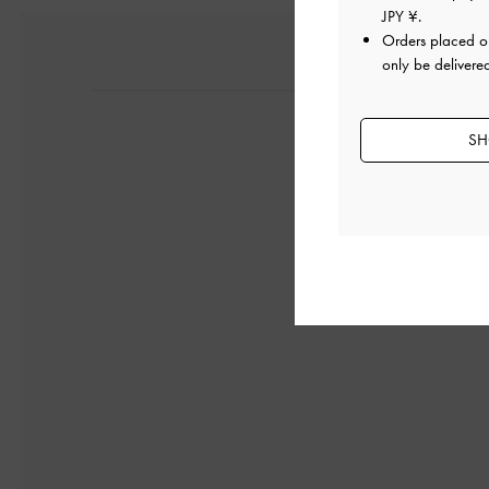
JPY ¥
.
Orders placed 
only be delivere
SH