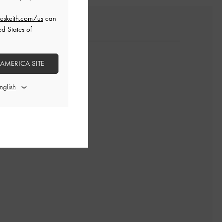
eskeith.com/us
can
ed States of
 AMERICA SITE