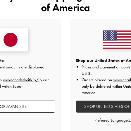
of America
カスタマーレビュー
5
1
te
Shop our United States of Am
4
0
基づく
ent amounts are displayed in
Prices and payment amounts 
3
0
US $
.
on
www.charleskeith.jp/jp
can
Orders placed on
www.charl
2
0
d within Japan.
only be delivered within Unit
1
0
America.
OP JAPAN SITE
SHOP UNITED STATES OF
Preferred Language:
快適さ