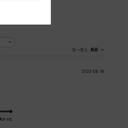
並べ替え
最新
:
公
2025-08-18
開
日
良かった