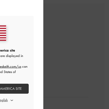
erica site
are displayed in
レビューを書く
eskeith.com/us
can
ed States of
 AMERICA SITE