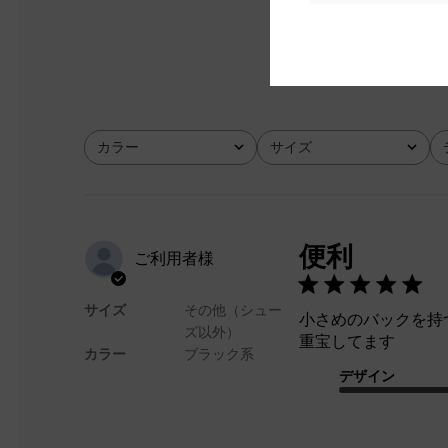
とても良かった
カラー
サイズ
全て
全て
便利
ご利用者様
サイズ
その他（シュー
小さめのバックを持
ズ以外）
重宝してます
カラー
ブラック系
デザイン