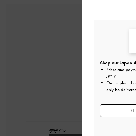
5
Shop our Japan si
1件のレビューに
Prices and paym
JPY ¥
.
Orders placed 
only be delivere
SH
デザイン
品質