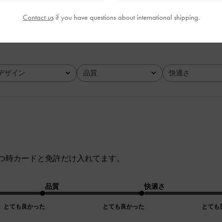
とても良かった
とても良かった
Contact us
if you have questions about international shipping.
デザイン
品質
快適さ
全て
全て
全て
つ時カードと免許だけ入れてます。
品質
快適さ
とても良かった
とても良かった
とても