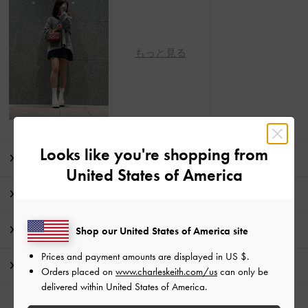
もっと見る
Looks like you're shopping from
商品説明
United States of America
商品詳細 / お手入れ方法
特典
Shop our United States of America site
Prices and payment amounts are displayed in
US $
.
配送 & 返品
Orders placed on
www.charleskeith.com/us
can only be
delivered within United States of America.