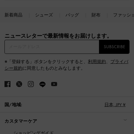
新着商品
シューズ
バッグ
財布
ファッシ
Site footer
ニュースレターで最新情報をお届けします。​
SUBSCRIBE
※「登録する」ボタンをクリックすると、
利用規約
、
プライバ
シー規約
に同意したものとみなします。
国/地域:
日本,
JPY ¥
カスタマーケア
ショッピングガイド