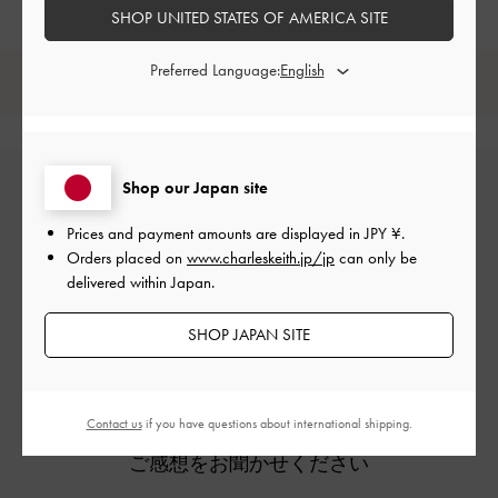
SHOP UNITED STATES OF AMERICA SITE
Preferred Language:
レビューは購入した方のみ投稿ができます。
Shop our Japan site
Prices and payment amounts are displayed in
JPY ¥
.
Orders placed on
www.charleskeith.jp/jp
can only be
delivered within Japan.
カスタマーレビュー
SHOP JAPAN SITE
Contact us
if you have questions about international shipping.
ご感想をお聞かせください