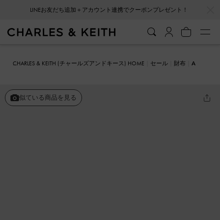
…
…
LINEお友だち追加＋アカウント連携でクーポンプレゼント！
CHARLES & KEITH (チャールズアンドキース) HOME
セール
財布
A
gatha アガサ チェーンアクセントカードホルダー
似ている商品を見る