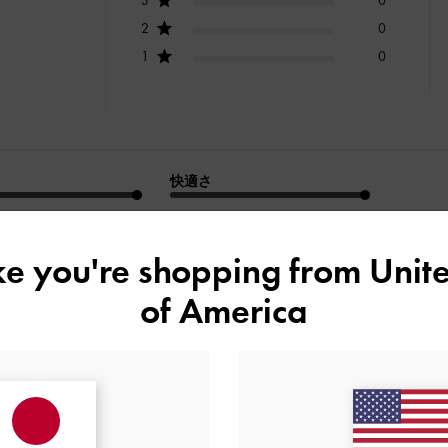
2
0
1
0
快適さ
とてもよかった
とてもよかった
ike you're shopping from
Unite
of America
デザイン
品質
快適さ
全て
全て
全て