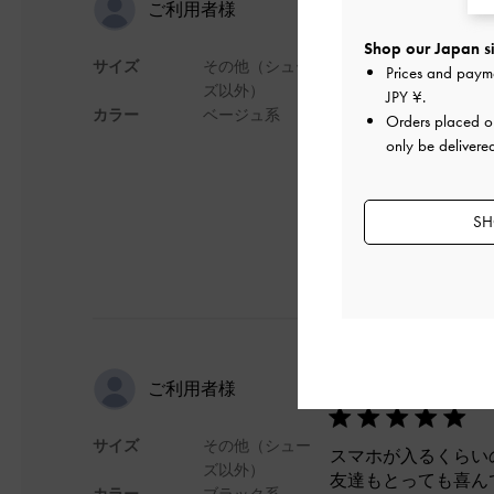
ちょっとし
ご利用者様
Shop our Japan si
サイズ
その他（シュー
Prices and paym
ミニ財布、鍵、リッ
ズ以外）
JPY ¥
.
色味もクリーム色で
カラー
ベージュ系
Orders placed 
デザイン
only be delivere
SH
お友達のプ
ご利用者様
サイズ
その他（シュー
スマホが入るくらい
ズ以外）
友達もとっても喜ん
カラー
ブラック系