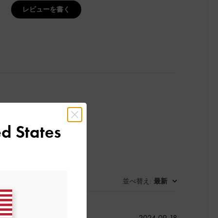
レビューを書く
d States
並べ替え
最新
:
公
2024-09-18