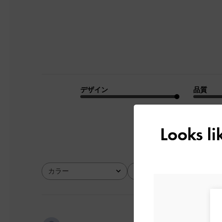
デザイン
品質
とてもよかった
Looks l
カラー
サイズ
全て
全て