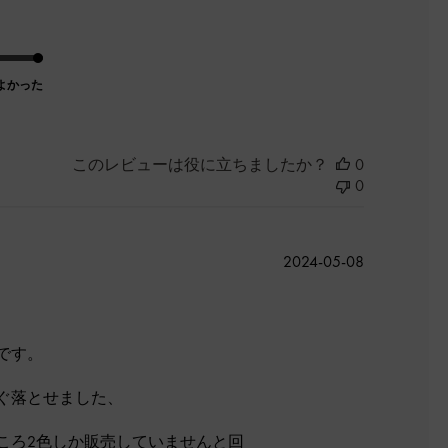
よかった
このレビューは役に立ちましたか？
0
0
公
2024-05-08
開
日
です。
ぐ落とせました、
ころ2色しか販売していませんと回