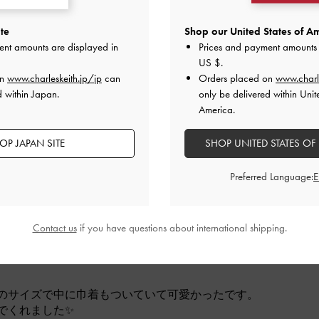
たお出かけにピッタリ
te
Shop our United States of Am
ent amounts are displayed in
Prices and payment amounts 
プ、携帯が入って荷物少ない私にはすごくピッタリです！♡
US $
.
すごく可愛くカジュアルな服装に合わせやすいです
on
www.charleskeith.jp/jp
can
Orders placed on
www.charl
品質
快適さ
d within Japan.
only be delivered within Unit
America.
とてもよかった
とてもよかった
とても
OP JAPAN SITE
SHOP UNITED STATES OF
Preferred Language:
Contact us
if you have questions about international shipping.
レゼントに購入しました
のサイズで中に巾着もついていて可愛かったです。
でくれました✨️