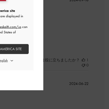
開
日
erica site
are displayed in
eskeith.com/us
can
ed States of
よかった
 AMERICA SITE
このレビューは役に立ちましたか？
1
0
公
2024-06-22
開
日