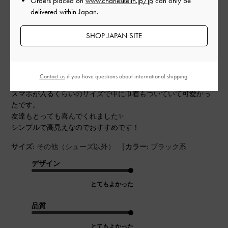
Orders placed on
www.charleskeith.jp/jp
can only be
公
2024-06-22
ご利用者様
delivered within Japan.
開
お友達のプレゼントに購入しま
日
SHOP JAPAN SITE
した
Contact us
if you have questions about international shipping.
スマホが入るくらいのサイズで中に巾着もついていて可愛かっ
たです。
友達もとっても喜んでくれました✨️
シンプルで高見えなのでおすすめです！
|
サイズ:
その他（シューズ以外）
カラー:
ブラック系
デザイン
とてもよかった
品質
とてもよかった