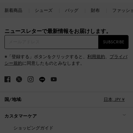
新着商品
シューズ
バッグ
財布
ファッシ
Site footer
ニュースレターで最新情報をお届けします。​
SUBSCRIBE
※「登録する」ボタンをクリックすると、
利用規約
、
プライバ
シー規約
に同意したものとみなします。
国/地域:
日本,
JPY ¥
カスタマーケア
ショッピングガイド