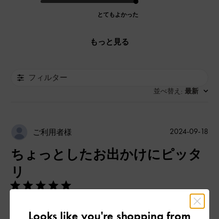
とてもよかった
もっと見る
フィルター
並べ替え
最新
:
公
2024-09-18
ご利用者様
開
ちょっとしたお出かけにピッタ
日
リ
ミニ財布、鍵、リップ、携帯が入って荷物少ない私にはすごく
Looks like you're shopping from