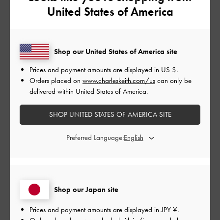
ピッタリです！♡
United States of America
色味もクリーム色ですごく可愛くカジュアルな服装に合わせや
すいです
|
サイズ:
その他（シューズ以外）
カラー:
ベージュ系
Shop our United States of America site
デザイン
Prices and payment amounts are displayed in
US $
.
Orders placed on
www.charleskeith.com/us
can only be
とてもよかった
delivered within United States of America.
品質
SHOP UNITED STATES OF AMERICA SITE
とてもよかった
Preferred Language:
もっと見る
このレビューは役に立ちましたか？
1
0
Shop our Japan site
Prices and payment amounts are displayed in
JPY ¥
.