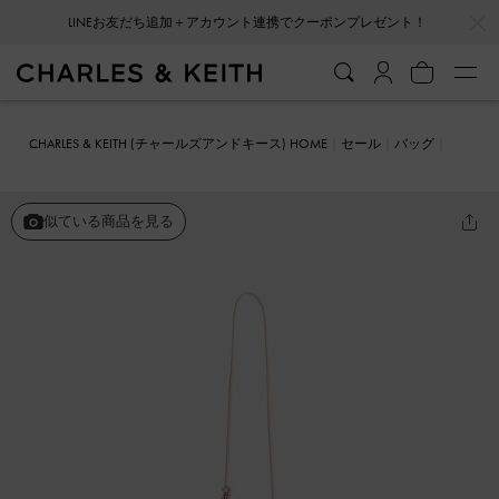
…
…
LINEお友だち追加＋アカウント連携でクーポンプレゼント！
CHARLES & KEITH (チャールズアンドキース) HOME
セール
バッグ
Delphi デルフィ カットアウトフォンポーチ
似ている商品を見る