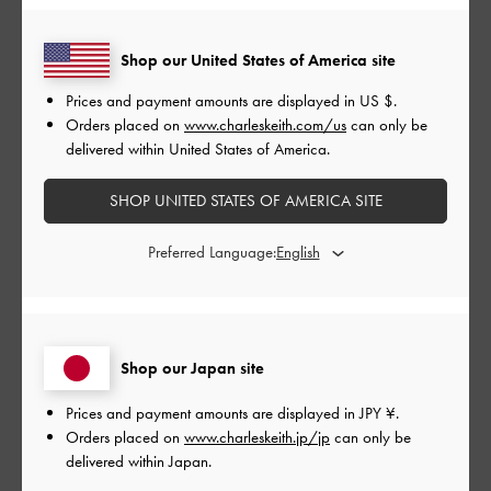
ンかと思います！
Shop our United States of America site
|
サイズ:
その他（シューズ以外）
カラー:
ブラック系
Prices and payment amounts are displayed in
US $
.
デザイン
Orders placed on
www.charleskeith.com/us
can only be
とてもよかった
delivered within United States of America.
品質
SHOP UNITED STATES OF AMERICA SITE
とてもよかった
Preferred Language:
もっと見る
このレビューは役に立ちましたか？
0
Shop our Japan site
0
Prices and payment amounts are displayed in
JPY ¥
.
Orders placed on
www.charleskeith.jp/jp
can only be
delivered within Japan.
公
2024-05-14
ご利用者様