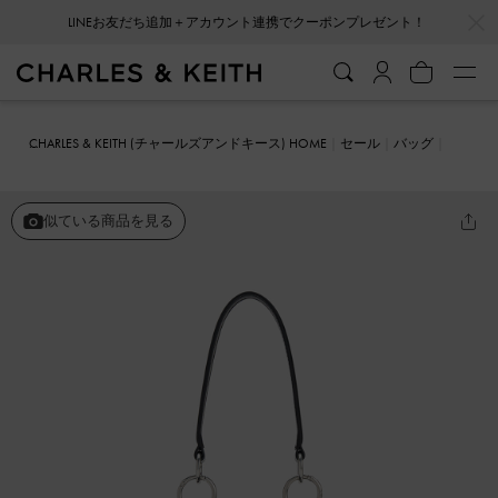
…
…
会員登録＋ニュースレター登録で10%OFFクーポンプレゼント！
CHARLES & KEITH (チャールズアンドキース) HOME
セール
バッグ
Winslet ウィンスレット ベルトフォーンポーチ
似ている商品を見る