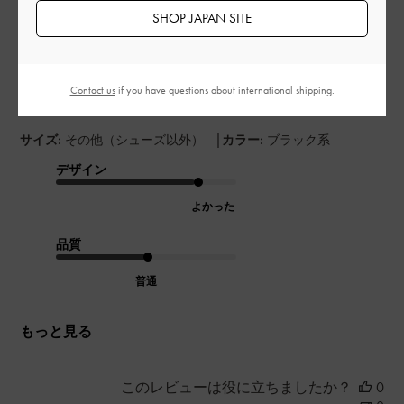
開
SHOP JAPAN SITE
かわいい
日
Contact us
if you have questions about international shipping.
すごく可愛くてコンパクトでお気に入り🩶
|
サイズ:
その他（シューズ以外）
カラー:
ブラック系
デザイン
よかった
品質
普通
もっと見る
このレビューは役に立ちましたか？
0