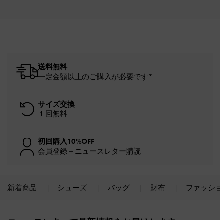
送料無料
一定金額以上のご購入が必要です*
サイズ交換
１回無料
初回購入10%OFF
会員登録＋ニュースレター購読
新着商品
シューズ
バッグ
財布
ファッシ
Site footer