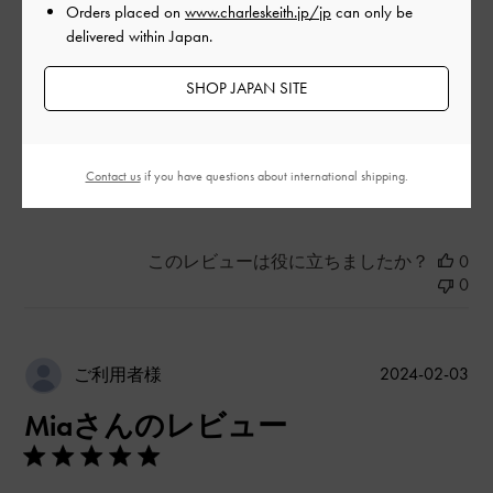
Orders placed on
www.charleskeith.jp/jp
can only be
delivered within Japan.
とても良かった
SHOP JAPAN SITE
品質
とても良かった
Contact us
if you have questions about international shipping.
もっと見る
このレビューは役に立ちましたか？
0
0
公
2024-02-03
ご利用者様
開
Miaさんのレビュー
日