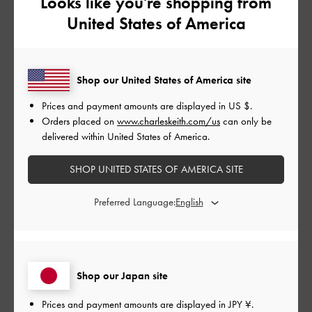
Looks like you're shopping from
とても良かった
United States of America
もっと見る
Shop our United States of America site
フィルター
Prices and payment amounts are displayed in
US $
.
並べ替え
最新
:
Orders placed on
www.charleskeith.com/us
can only be
delivered within United States of America.
公
SHOP UNITED STATES OF AMERICA SITE
2024-02-11
ご利用者様
開
yamさんのレビュー
日
Preferred Language:
スマホは入らないけど超可愛いです！
Shop our Japan site
|
サイズ:
その他（シューズ以外）
カラー:
レッド系
Prices and payment amounts are displayed in
JPY ¥
.
デザイン