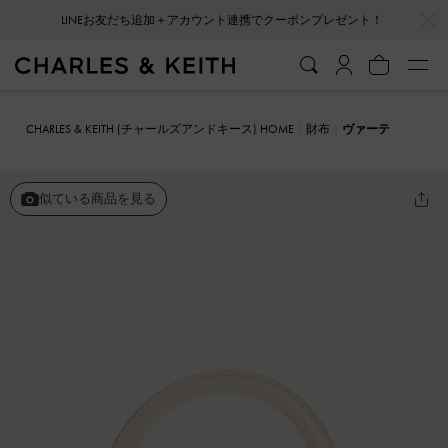
…
…
LINEお友だち追加＋アカウント連携でクーポンプレゼント！
CHARLES & KEITH (チャールズアンドキース) HOME
財布
ヴァーテ
ィゴ ボクシートップハンドルミニバッグ
似ている商品を見る