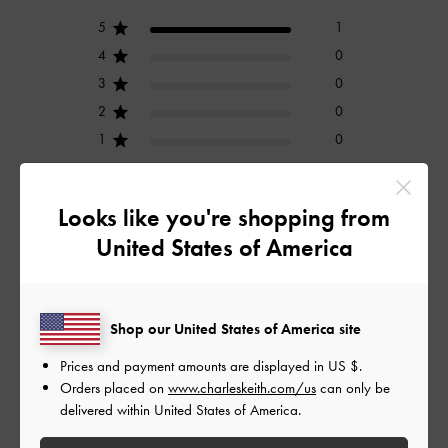
5
1
4
0
3
0
2
0
1
0
Looks like you're shopping from
レビューを書く
United States of America
デザイン
Shop our United States of America site
とても良かった
Prices and payment amounts are displayed in
US $
.
品質
Orders placed on
www.charleskeith.com/us
can only be
delivered within United States of America.
とても良かった