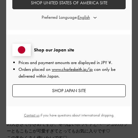
SHOP UNITED STATES OF AMERICA SITE
もっと見る
Preferred Language:
フィルター
並べ替え
最新
:
Shop our Japan site
Prices and payment amounts are displayed in
JPY ¥
.
公
2023-11-15
ご利用者様
Orders placed on
www.charleskeith.jp/jp
can only be
開
delivered within Japan.
冬っぽくてめちゃくちゃ可愛い
日
♡
SHOP JAPAN SITE
Contact us
if you have questions about international shipping.
大きさはほんとに小さい財布とハンカチ、リップが入るくらい
の大きさで小さめですが、冬っぽいホワイトとベージュのカラ
ーともこもこが可愛すぎてとってもお気に入りです♡
この冬たくさん使いたいです♡