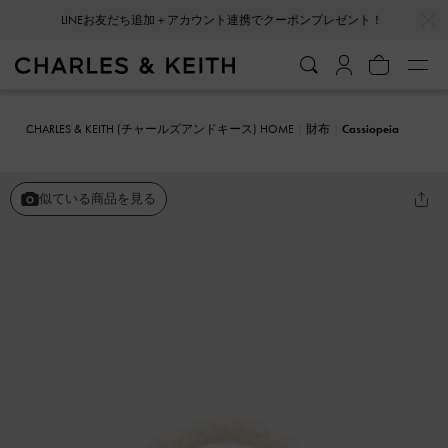
…
…
LINEお友だち追加＋アカウント連携でクーポンプレゼント！
CHARLES & KEITH (チャールズアンドキース) HOME
財布
Cassiopeia
ミニカシオペア ファートリムバッグ
似ている商品を見る