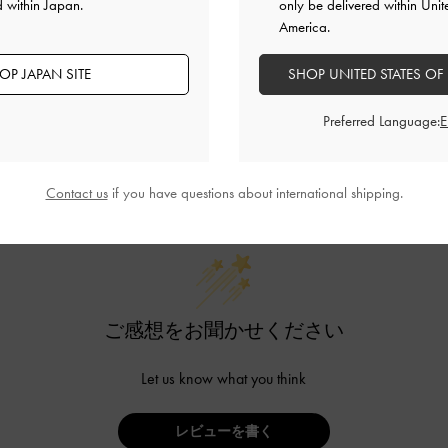
d within Japan.
only be delivered within Unit
America.
OP JAPAN SITE
SHOP UNITED STATES OF
Preferred Language:
カスタマーレビュー
Contact us
if you have questions about international shipping.
ご感想をお聞かせください
Let us know what you think
レビューを書く