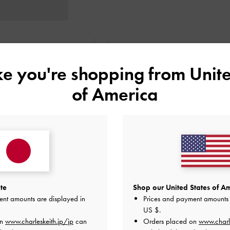
戻る
次
ike you're shopping from
Unite
of America
te
Shop our United States of Am
ent amounts are displayed in
Prices and payment amounts 
レビューは購入した方のみ投稿ができます。
US $
.
on
www.charleskeith.jp/jp
can
Orders placed on
www.charl