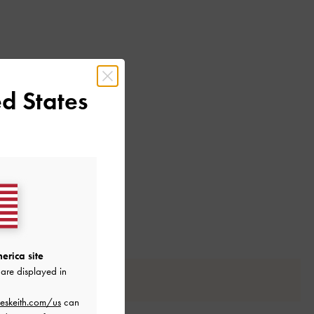
d States
erica site
are displayed in
eskeith.com/us
can