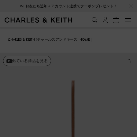
…
…
LINEお友だち追加＋アカウント連携でクーポンプレゼント！
CHARLES & KEITH (チャールズアンドキース) HOME
ファッション雑貨
キーホルダー＆バッグチャーム
ロッキングホー
ス チャーム
似ている商品を見る