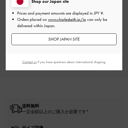
Shop our Japan site
Prices and payment amounts are displayed in
JPY ¥
.
Orders placed on
www.charleskeith.jp/jp
can only be
ご感想をお聞かせください
delivered within Japan.
Let us know what you think
SHOP JAPAN SITE
レビューを書く
Contact us
if you have questions about international shipping.
送料無料
一定金額以上のご購入が必要です*
サイズ交換