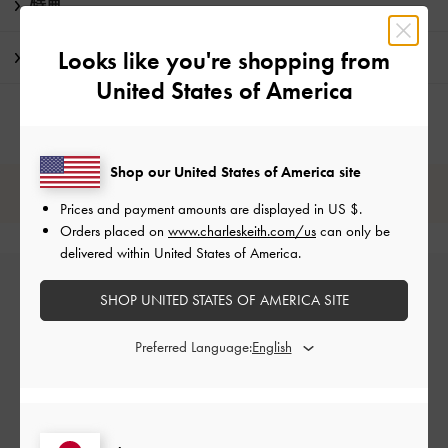
特典
Looks like you're shopping from
配送 & 返品
United States of America
Shop our United States of America site
レビューは購入した方のみ投稿ができます。
Prices and payment amounts are displayed in
US $
.
Orders placed on
www.charleskeith.com/us
can only be
delivered within United States of America.
SHOP UNITED STATES OF AMERICA SITE
Preferred Language:
カスタマーレビュー