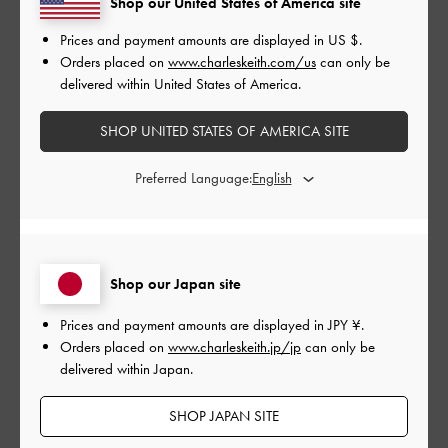
Shop our United States of America site
Prices and payment amounts are displayed in
US $
.
公
2026-06-19
ご利用者様
Orders placed on
www.charleskeith.com/us
can only be
開
delivered within United States of America.
鞄と一緒に購入
日
SHOP UNITED STATES OF AMERICA SITE
鞄につける用で購入しました。
Preferred Language:
鏡がやや拡大鏡のように見えました。
ただ、チャームを鞄につけると鏡の部分とアクセサリーがカチ
ャカチャなることと、鏡が外向きになることがあり、その部分
だけ気になります。
Shop our Japan site
|
サイズ:
その他（シューズ以外）
カラー:
ブラック系
Prices and payment amounts are displayed in
JPY ¥
.
デザイン
Orders placed on
www.charleskeith.jp/jp
can only be
delivered within Japan.
とても良かった
SHOP JAPAN SITE
品質