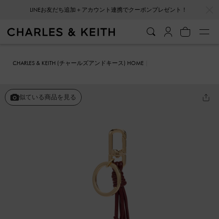
…
…
LINEお友だち追加＋アカウント連携でクーポンプレゼント！
CHARLES & KEITH (チャールズアンドキース) HOME
ファッション雑貨
キーホルダー＆バッグチャーム
Ciara シアラ ハ
ートアンドキーチャーム
似ている商品を見る