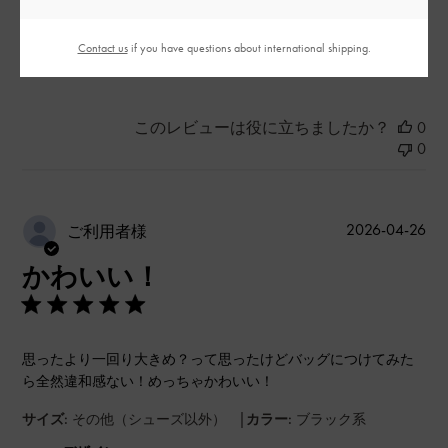
良かった
Contact us
if you have questions about international shipping.
もっと見る
このレビューは役に立ちましたか？
0
0
公
2026-04-26
ご利用者様
開
かわいい！
日
思ったより一回り大きめ？って思ったけどバッグにつけてみた
ら全然違和感ない！めっちゃかわいい！
|
サイズ:
その他（シューズ以外）
カラー:
ブラック系