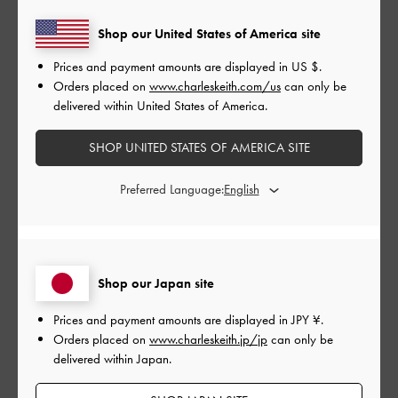
ここで買ったバックのショルダーにつけました！
Shop our United States of America site
めちゃくちゃかわいい！
Prices and payment amounts are displayed in
US $
.
もう少し値段してもいいから小さいポーチみたいになってたら
Orders placed on
www.charleskeith.com/us
can only be
もっとよかった！
delivered within United States of America.
|
サイズ:
37/23.5cm
カラー:
ブラック系
SHOP UNITED STATES OF AMERICA SITE
デザイン
Preferred Language:
とてもよかった
品質
とてもよかった
Shop our Japan site
もっと見る
Prices and payment amounts are displayed in
JPY ¥
.
Orders placed on
www.charleskeith.jp/jp
can only be
delivered within Japan.
このレビューは役に立ちましたか？
0
0