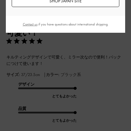
SHOP JAPAN SITE
公
2024-11-01
ご利用者様
Contact us
if you have questions about international shipping.
開
可愛い！
日
キルティングデザインで可愛く、ミラー次なので便利！バック
につけて使います！
|
サイズ:
37/23.5cm
カラー:
ブラック系
デザイン
とてもよかった
品質
とてもよかった