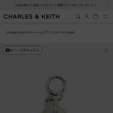
…
…
LINEお友だち追加＋アカウント連携でクーポンプレゼント！
CHARLES & KEITH (チャールズアンドキース) HOME
ファッション雑貨
キーホルダー＆バッグチャーム
ハートキルト ミ
ラーチャーム
似ている商品を見る