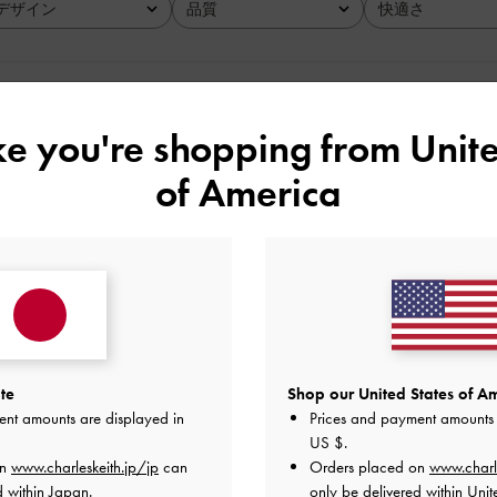
デザイン
品質
快適さ
全て
全て
全て
ike you're shopping from
Unite
of America
！！！
品質
快適さ
とてもよかった
とてもよかった
普通
te
Shop our United States of Am
ent amounts are displayed in
Prices and payment amounts 
US $
.
on
www.charleskeith.jp/jp
can
Orders placed on
www.charl
！！！！
d within Japan.
only be delivered within Unit