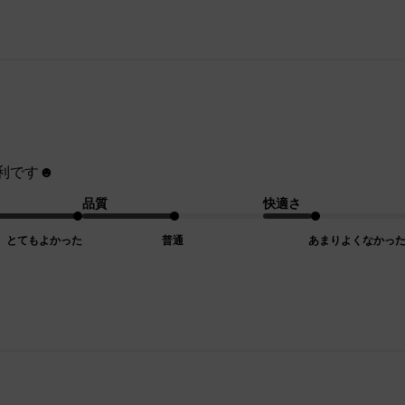
利です☻
品質
快適さ
とてもよかった
普通
あまりよくなかっ