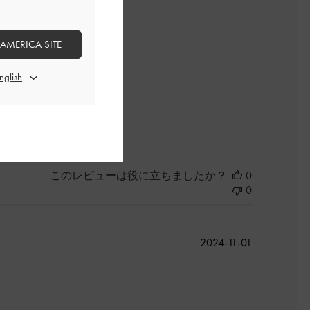
開
日
 AMERICA SITE
よかった
このレビューは役に立ちましたか？
0
0
公
2024-11-01
開
日