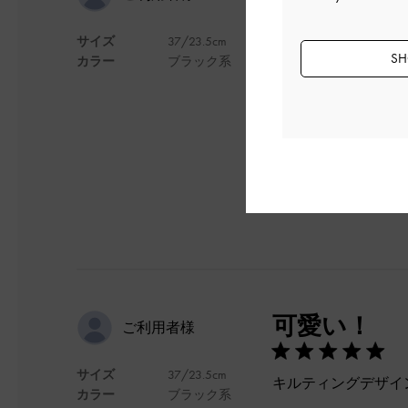
サイズ
37/23.5cm
ここで買ったバック
SH
カラー
ブラック系
めちゃくちゃかわい
もう少し値段しても
デザイン
可愛い！
ご利用者様
サイズ
37/23.5cm
キルティングデザイ
カラー
ブラック系