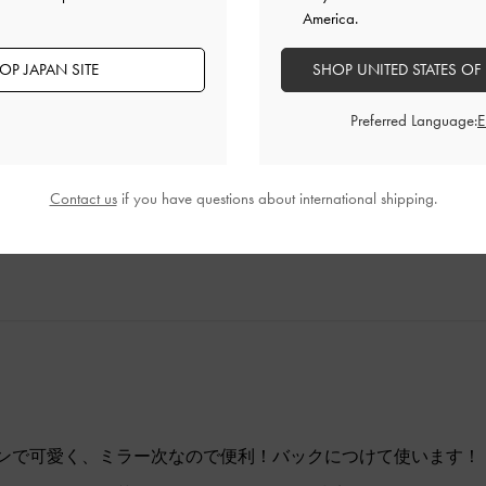
America.
のショルダーにつけました！
OP JAPAN SITE
SHOP UNITED STATES OF
い！
いいから小さいポーチみたいになってたらもっとよかった！
Preferred Language:
品質
快適さ
とてもよかった
とてもよかった
とても
Contact us
if you have questions about international shipping.
ンで可愛く、ミラー次なので便利！バックにつけて使います！