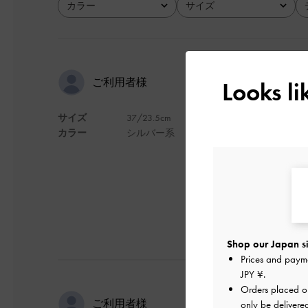
カラー
サイズ
全て
全て
可愛い！
ご利用者様
Looks l
サイズ
37/23.5cm
バックにつけてます
カラー
シルバー系
デザイン
Shop our Japan si
Prices and paym
JPY ¥
.
Orders placed 
ひとめぼれ
ご利用者様
only be delivere