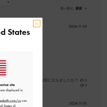
並べ替え
最新
:
公
2024-11-03
d States
開
日
このレビューは役に立ちましたか？
0
erica site
0
are displayed in
eskeith.com/us
can
公
2024-11-01
ed States of