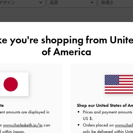
デザイン
品質
快適さ
全て
全て
全て
ike you're shopping from
Unite
of America
！！！
品質
快適さ
とてもよかった
とてもよかった
普通
te
Shop our United States of Am
ent amounts are displayed in
Prices and payment amounts 
US $
.
on
www.charleskeith.jp/jp
can
Orders placed on
www.charl
！！！！
d within Japan.
only be delivered within Unit