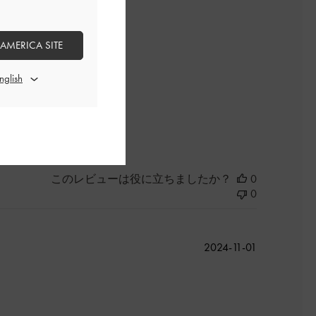
開
日
 AMERICA SITE
よかった
このレビューは役に立ちましたか？
0
0
公
2024-11-01
開
日