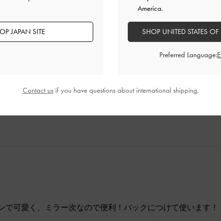
America.
のショルダーにつけました！
OP JAPAN SITE
SHOP UNITED STATES OF
い！
いいから小さいポーチみたいになってたらもっとよかった！
Preferred Language:
品質
快適さ
とてもよかった
とてもよかった
とても
Contact us
if you have questions about international shipping.
ンで可愛く、ミラー次なので便利！バックにつけて使います！