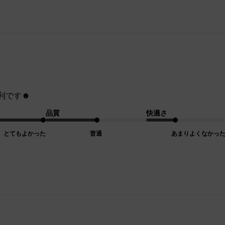
利です☻
品質
快適さ
とてもよかった
普通
あまりよくなかっ