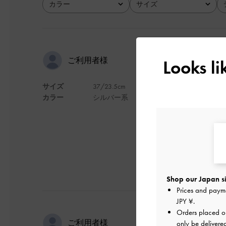
カラー
サイズ
全て
全て
可愛い！
ご利用者様
Looks l
サイズ
37/23.5cm
バックにつけてます
カラー
シルバー系
デザイン
Shop our Japan si
Prices and paym
JPY ¥
.
Orders placed 
ひとめぼれ
ご利用者様
only be delivere