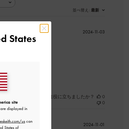
並べ替え
最新
:
公
2024-11-03
d States
開
日
このレビューは役に立ちましたか？
0
erica site
0
are displayed in
eskeith.com/us
can
公
2024-11-01
ed States of