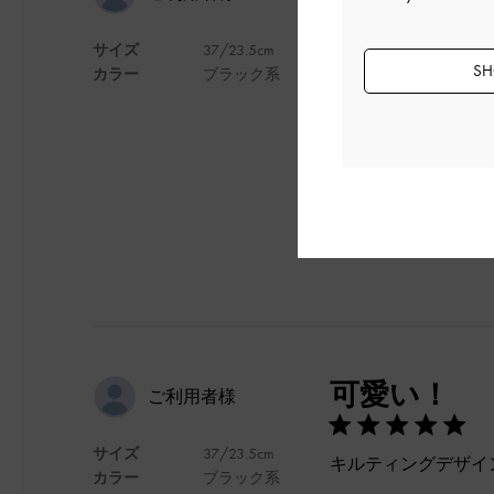
サイズ
37/23.5cm
ここで買ったバック
SH
カラー
ブラック系
めちゃくちゃかわい
もう少し値段しても
デザイン
可愛い！
ご利用者様
サイズ
37/23.5cm
キルティングデザイ
カラー
ブラック系