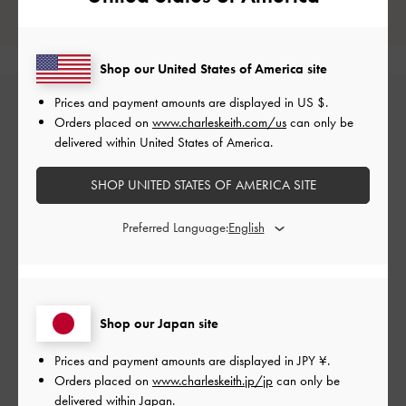
レビューは購入した方のみ投稿ができます。
Shop our United States of America site
Prices and payment amounts are displayed in
US $
.
Orders placed on
www.charleskeith.com/us
can only be
delivered within United States of America.
SHOP UNITED STATES OF AMERICA SITE
カスタマーレビュー
Preferred Language:
Shop our Japan site
ご感想をお聞かせください
Prices and payment amounts are displayed in
JPY ¥
.
Let us know what you think
Orders placed on
www.charleskeith.jp/jp
can only be
delivered within Japan.