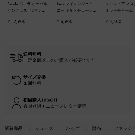
Pecola ペコラ オーバル
Janie マイクロジェイ
Noane ノアン 
サングラス
-
ワインベ
ニー キルトチェーン
ミラーチャーム
リーレッド
ハンドルボクシーポー
ストレスドコー
¥ 12,900
¥ 6,900
¥ 4,500
チ
-
バーガンディ
送料無料
一定金額以上のご購入が必要です*
サイズ交換
１回無料
初回購入10%OFF
会員登録＋ニュースレター購読
新着商品
シューズ
バッグ
財布
ファッシ