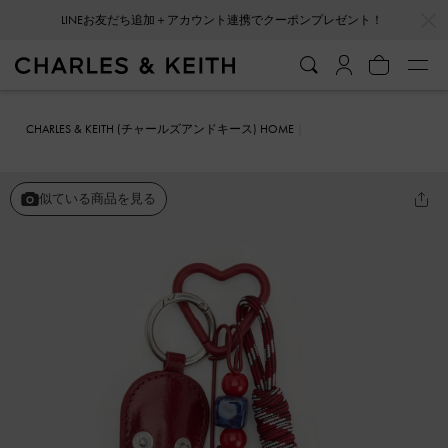
…
…
LINEお友だち追加＋アカウント連携でクーポンプレゼント！
CHARLES & KEITH (チャールズアンドキース) HOME
ファッション雑貨
キーホルダー＆バッグチャーム
Delfina デルフィ
ナ オクトパス チャーム
似ている商品を見る