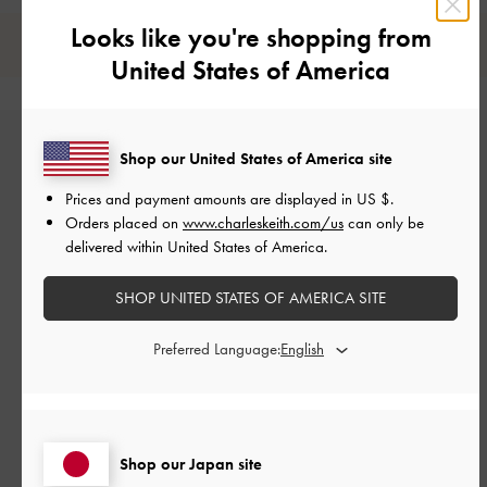
Looks like you're shopping from
レビューは購入した方のみ投稿ができます。
United States of America
Shop our United States of America site
Prices and payment amounts are displayed in
US $
.
Orders placed on
www.charleskeith.com/us
can only be
delivered within United States of America.
カスタマーレビュー
SHOP UNITED STATES OF AMERICA SITE
Preferred Language:
ご感想をお聞かせください
Shop our Japan site
Let us know what you think