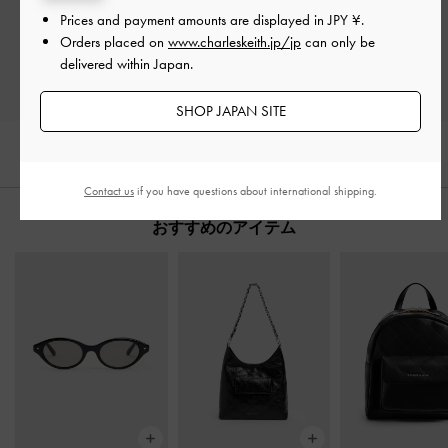
Prices and payment amounts are displayed in
JPY ¥
.
レビューを書く
Orders placed on
www.charleskeith.jp/jp
can only be
delivered within Japan.
SHOP JAPAN SITE
Contact us
if you have questions about international shipping.
おすすめのアイテム