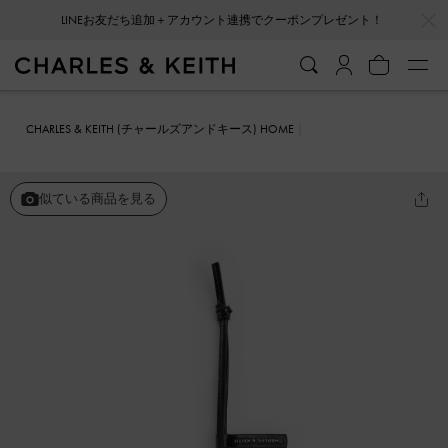
…
…
LINEお友だち追加＋アカウント連携でクーポンプレゼント！
CHARLES & KEITH (チャールズアンドキース) HOME
ファッション雑貨
キーホルダー＆バッグチャーム
Noane ノアン
スター ミラーチャーム
似ている商品を見る