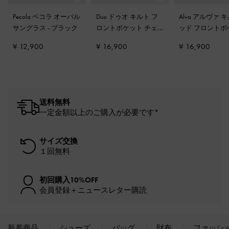
Pecola ペコラ オーバル
Duo ドゥオ キルト フ
Alva アルヴァ 
サングラス
-
ブラック
ロントポケット チェ
ッド フロントポ
ーン ホーボーバッグ
-
ト バックパック
¥ 12,900
¥ 16,900
¥ 16,900
ノワール
ック
送料無料
一定金額以上のご購入が必要です*
サイズ交換
１回無料
初回購入10%OFF
会員登録＋ニュースレター購読
新着商品
シューズ
バッグ
財布
ファッシ