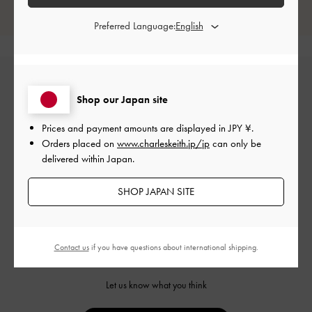
レビューは購入した方のみ投稿ができます。
Preferred Language:
Shop our Japan site
Prices and payment amounts are displayed in
JPY ¥
.
Orders placed on
www.charleskeith.jp/jp
can only be
delivered within Japan.
カスタマーレビュー
SHOP JAPAN SITE
Contact us
if you have questions about international shipping.
ご感想をお聞かせください
Let us know what you think