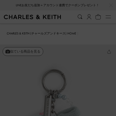
…
…
LINEお友だち追加＋アカウント連携でクーポンプレゼント！
CHARLES & KEITH (チャールズアンドキース) HOME
ファッション雑貨
キーホルダー＆バッグチャーム
クロシェ ボウビ
ーズチャーム
似ている商品を見る