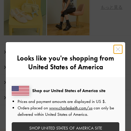
もっと見る
商品説明
Looks like you're shopping from
United States of America
商品詳細 / お手入れ方法
特典
Shop our United States of America site
配送 & 返品
Prices and payment amounts are displayed in
US $
.
Orders placed on
www.charleskeith.com/us
can only be
delivered within United States of America.
SHOP UNITED STATES OF AMERICA SITE