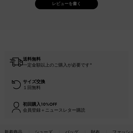
レビューを書く
送料無料
一定金額以上のご購入が必要です*
サイズ交換
１回無料
初回購入10%OFF
会員登録＋ニュースレター購読
新着商品
シューズ
バッグ
財布
ファッシ