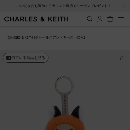
…
…
LINEお友だち追加＋アカウント連携でクーポンプレゼント！
CHARLES & KEITH (チャールズアンドキース) HOME
ファッション雑貨
キーホルダー＆バッグチャーム
Dodie ドディー
フォクシーベアバッグチャーム
似ている商品を見る