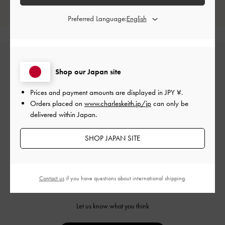
レビューは購入した方のみ投稿ができます。
Preferred Language:
Shop our Japan site
Prices and payment amounts are displayed in
JPY ¥
.
Orders placed on
www.charleskeith.jp/jp
can only be
delivered within Japan.
カスタマーレビュー
SHOP JAPAN SITE
Contact us
if you have questions about international shipping.
ご感想をお聞かせください
Let us know what you think