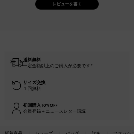
レビューを書く
送料無料
一定金額以上のご購入が必要です*
サイズ交換
１回無料
初回購入10%OFF
会員登録＋ニュースレター購読
新着商品
シューズ
バッグ
財布
ファッシ