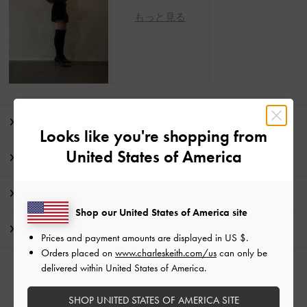
もっと見る
商品説明
Looks like you're shopping from
United States of America
商品詳細 / お手入れ方法
特典
Shop our United States of America site
配送 & 返品
Prices and payment amounts are displayed in
US $
.
Orders placed on
www.charleskeith.com/us
can only be
delivered within United States of America.
SHOP UNITED STATES OF AMERICA SITE