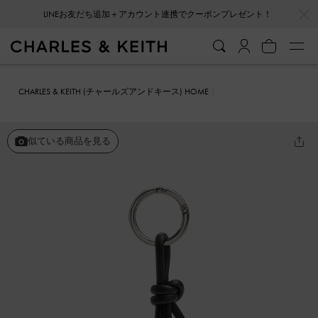
…
…
LINEお友だち追加＋アカウント連携でクーポンプレゼント！
CHARLES & KEITH (チャールズアンドキース) HOME
ファッション雑貨
キーホルダー＆バッグチャーム
ビーズ コードノ
ットチャーム
似ている商品を見る