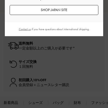
レビューは購入した方のみ投稿ができます。
SHOP JAPAN SITE
Contact us
if you have questions about international shipping.
送料無料
一定金額以上のご購入が必要です*
サイズ交換
１回無料
初回購入10%OFF
会員登録＋ニュースレター購読
新着商品
シューズ
バッグ
財布
ファッシ