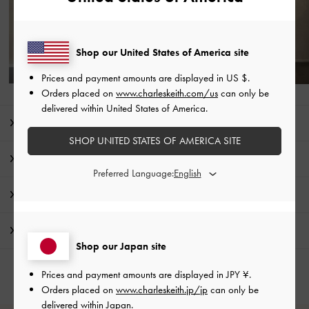
Shop our United States of America site
Prices and payment amounts are displayed in
US $
.
Orders placed on
www.charleskeith.com/us
can only be
delivered within United States of America.
商品説明
SHOP UNITED STATES OF AMERICA SITE
商品詳細 / お手入れ方法
Preferred Language:
特典
配送 & 返品
Shop our Japan site
Prices and payment amounts are displayed in
JPY ¥
.
Orders placed on
www.charleskeith.jp/jp
can only be
delivered within Japan.