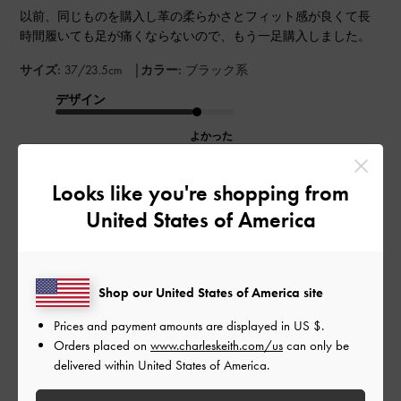
以前、同じものを購入し革の柔らかさとフィット感が良くて長
時間履いても足が痛くならないので、もう一足購入しました。
|
サイズ:
37/23.5cm
カラー:
ブラック系
デザイン
よかった
品質
Looks like you're shopping from
とてもよかった
United States of America
もっと見る
Shop our United States of America site
このレビューは役に立ちましたか？
0
Prices and payment amounts are displayed in
US $
.
0
Orders placed on
www.charleskeith.com/us
can only be
delivered within United States of America.