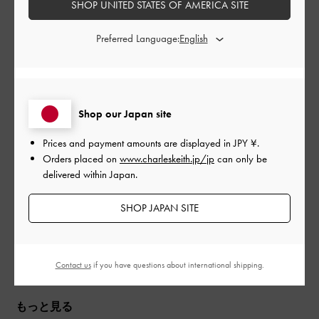
公
2023-03-17
SHOP UNITED STATES OF AMERICA SITE
ご利用者様
開
予想以上にかわいかった！
日
Preferred Language:
結婚式のドレスに合わせようと思って購入。
程よく変わったおしゃれなデザインなのに、色んなコーデに合
Shop our Japan site
わせやすいところが気に入りました。
Prices and payment amounts are displayed in
JPY ¥
.
|
サイズ:
37/23.5cm
カラー:
ホワイト系
Orders placed on
www.charleskeith.jp/jp
can only be
delivered within Japan.
デザイン
SHOP JAPAN SITE
とてもよかった
品質
Contact us
if you have questions about international shipping.
とてもよかった
もっと見る