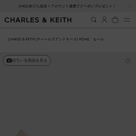
…
…
LINEお友だち追加＋アカウント連携でクーポンプレゼント！
CHARLES & KEITH (チャールズアンドキース) HOME
セール
シューズ
パンプス
ジェムエンベリッシュド パンプス
似ている商品を見る