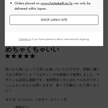
Orders placed on
www.charleskeith.jp/jp
can only be
delivered within Japan.
このレビューは役に立ちましたか？
0
0
SHOP JAPAN SITE
公
2024-06-27
ご利用者様
Contact us
if you have questions about international shipping.
開
めちゃくちゃいい
日
前々から気になってて買うか迷っていたのですが、実際に履い
てみて即決でした！ウエディングの前撮りで使用しました。デ
ザインも品質も素敵です。長時間歩く分にはヒールなのですこ
ししんどいかなとは思いますが、買って正解だったと思いまし
た！
|
サイズ:
37/23.5cm
カラー:
ホワイト系
デザイン