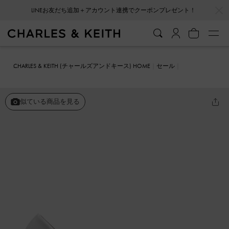
…
…
LINEお友だち追加＋アカウント連携でクーポンプレゼント！
CHARLES & KEITH (チャールズアンドキース) HOME
セール
シューズ
パンプス
ポリエステルビーズドボウパンプス
似ている商品を見る