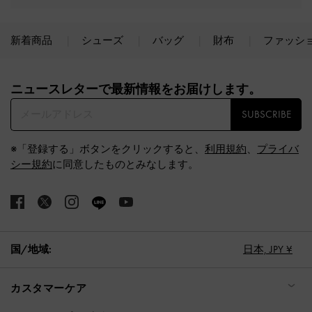
新着商品
シューズ
バッグ
財布
ファッシ
Site footer
ニュースレターで最新情報をお届けします。​
SUBSCRIBE
※「登録する」ボタンをクリックすると、
利用規約
、
プライバ
シー規約
に同意したものとみなします。
国/地域:
日本,
JPY ¥
カスタマーケア