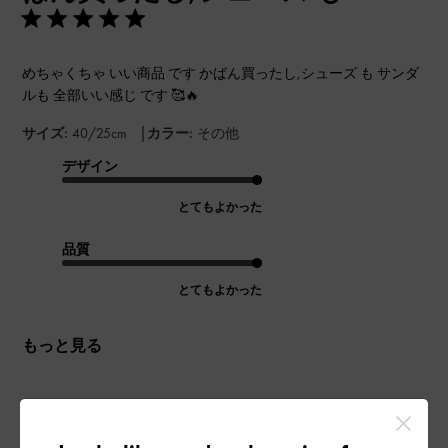
めちゃくちゃ いい商品 です かばん買ったし,シューズ も サンダ
ルも 全部いい感じ です 🥰🔥
|
サイズ:
40/25cm
カラー:
その他
デザイン
とてもよかった
品質
とてもよかった
もっと見る
このレビューは役に立ちましたか？
0
0