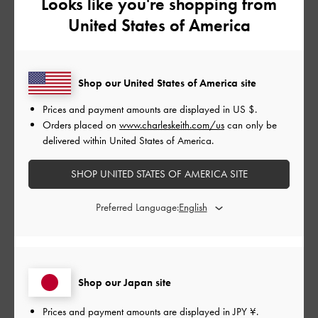
Looks like you're shopping from
United States of America
公
2024-08-07
ご利用者様
開
とても良かったです
日
Shop our United States of America site
Prices and payment amounts are displayed in
US $
.
Orders placed on
www.charleskeith.com/us
can only be
不良品の交換わをちゃんと対応してくれました。
delivered within United States of America.
|
サイズ:
37/23.5cm
カラー:
その他
SHOP UNITED STATES OF AMERICA SITE
デザイン
Preferred Language:
とてもよかった
品質
とてもよかった
Shop our Japan site
Prices and payment amounts are displayed in
JPY ¥
.
もっと見る