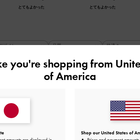
とてもよかった
とてもよかった
デザイン
品質
快適さ
全て
全て
全て
ike you're shopping from
Unite
of America
ch
品質
快適さ
とてもよかった
とてもよかった
とても
te
Shop our United States of Am
ent amounts are displayed in
Prices and payment amounts 