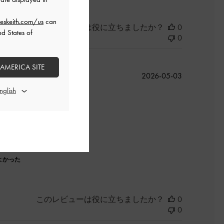
eskeith.com/us
can
このレビューは役に立ちましたか？
0
ed States of
0
 AMERICA SITE
公
2026-05-03
開
日
よかった
このレビューは役に立ちましたか？
0
0