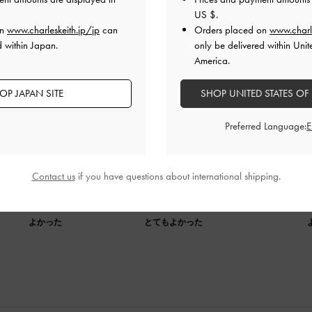
US $
.
on
www.charleskeith.jp/jp
can
Orders placed on
www.charl
d within Japan.
only be delivered within Unit
America.
OP JAPAN SITE
SHOP UNITED STATES OF
Preferred Language:
歩き心地が良い。
た方が◎
Contact us
if you have questions about international shipping.
品質
快適さ
よかった
とてもよかった