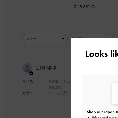
とてもよかった
カラー
サイズ
全て
全て
Looks l
i like it somu
ご利用者様
サイズ
その他（シュー
i like it somuch
ズ以外）
デザイン
カラー
ベージュ系
Shop our Japan si
日本語に翻訳する
Prices and paym