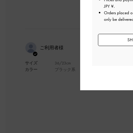
JPY ¥
.
Orders placed 
only be delivere
SH
高級感
ご利用者様
サイズ
36/23cm
クッションもあるし
カラー
ブラック系
裏に滑り止めを貼っ
デザイン