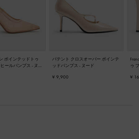
ン ポインテッドトゥ
パテント クロスオーバー ポインテ
Fr
トヒールパンプス
-
ヌー
ッドパンプス
-
ヌード
ゥ 
ツ
¥ 9,900
¥ 1