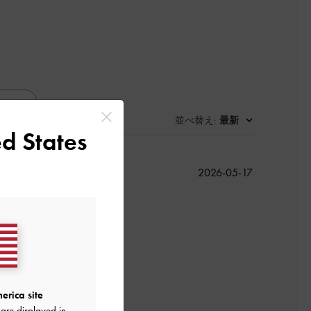
並べ替え
最新
:
d States
公
2026-05-17
開
日
よかった
erica site
are displayed in