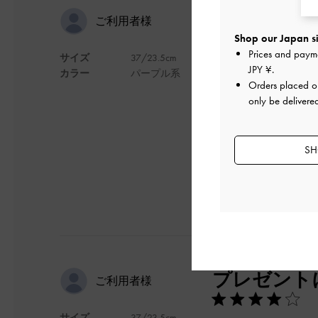
かわいい！
ご利用者様
Shop our Japan si
Prices and paym
サイズ
37/23.5cm
デザインに一目惚れ
JPY ¥
.
カラー
パープル系
歩いていても疲れに
Orders placed 
少しかかと部分が浮
only be delivere
デザイン
SH
プレゼント
ご利用者様
サイズ
37/23.5cm