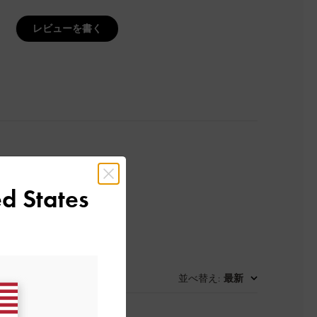
レビューを書く
d States
並べ替え
最新
: