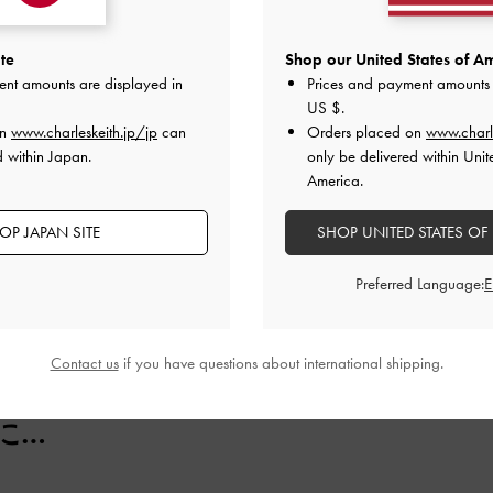
te
Shop our United States of Am
ent amounts are displayed in
Prices and payment amounts 
しました。
US $
.
くいです。
on
www.charleskeith.jp/jp
can
Orders placed on
www.charl
いて歩きにくい時もありますが、満足しています。
d within Japan.
only be delivered within Unit
America.
品質
快適さ
OP JAPAN SITE
SHOP UNITED STATES OF
とてもよかった
とてもよかった
Preferred Language:
Contact us
if you have questions about international shipping.
に…