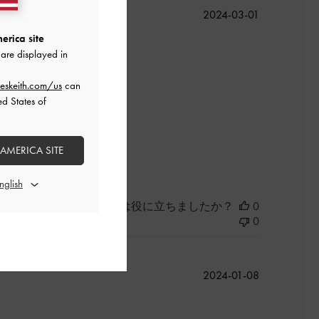
公
2024-03-01
開
erica site
日
are displayed in
eskeith.com/us
can
ed States of
 AMERICA SITE
よかった
このレビューは役に立ちましたか？
0
0
公
2024-01-08
開
日