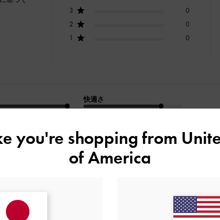
3
0
2
0
1
0
快適さ
とてもよかった
よかった
ike you're shopping from
Unite
of America
デザイン
品質
快適さ
全て
全て
全て