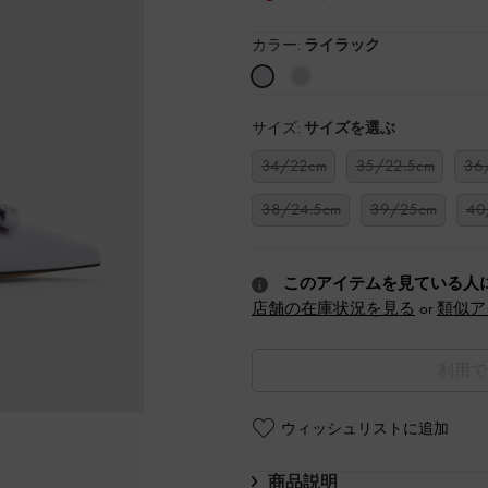
カラー:
ライラック
サイズ:
サイズを選ぶ
34/22cm
35/22.5cm
36
38/24.5cm
39/25cm
40
このアイテムを見ている人
店舗の在庫状況を見る
or
類似ア
利用で
ウィッシュリストに追加
商品説明