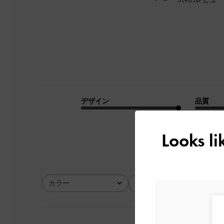
デザイン
品質
とてもよかった
Looks l
カラー
サイズ
全て
全て