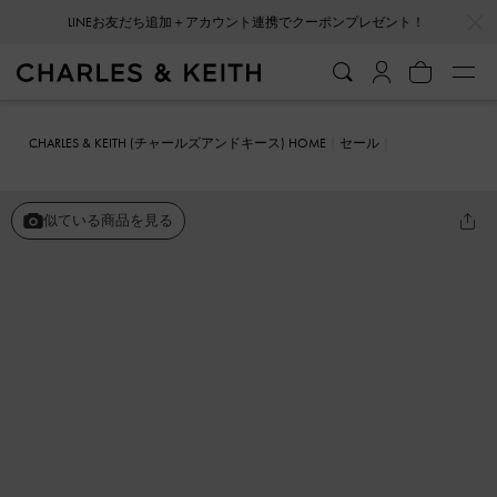
…
…
LINEお友だち追加＋アカウント連携でクーポンプレゼント！
CHARLES & KEITH (チャールズアンドキース) HOME
セール
シューズ
パンプス
スクエア クリスタルポインテッドトゥスリング
バックパンプス
似ている商品を見る