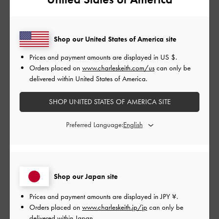
デザインに一目惚れしました。
歩いていても疲れにくいです。
Shop our United States of America site
少しかかと部分が浮いて歩きにくい時もありますが、満足して
います。
Prices and payment amounts are displayed in
US $
.
Orders placed on
www.charleskeith.com/us
can only be
|
サイズ:
37/23.5cm
カラー:
パープル系
delivered within United States of America.
デザイン
SHOP UNITED STATES OF AMERICA SITE
とても良かった
Preferred Language:
品質
とても良かった
もっと見る
Shop our Japan site
Prices and payment amounts are displayed in
JPY ¥
.
このレビューは役に立ちましたか？
0
Orders placed on
www.charleskeith.jp/jp
can only be
0
delivered within Japan.