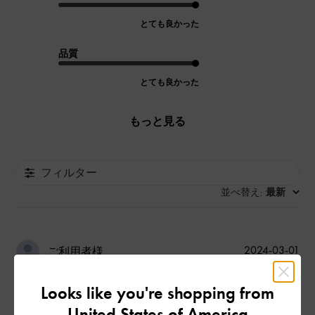
とても良かった
品質
とても良かった
もっと見る
フィルター
並べ替え
最新
:
公
2024-03-01
ご利用者様
開
かわいい！
日
Looks like you're shopping from
United States of America