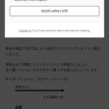
SHOP JAPAN SITE
公
2024-01-08
ご利用者様
開
プレゼントに…
日
Contact us
if you have questions about international shipping.
彼女が雑誌で見て気に入り店頭でクリスマスプレゼントに購入
しました。
実物をみて実際にフィッティングして即購入しました。
まだ履いていないですが今から履くのを楽しみにしています。
|
サイズ:
37/23.5cm
カラー:
シルバー系
デザイン
とても良かった
品質