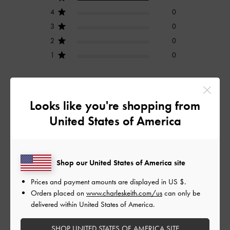
4
0
3
0
2
0
1
0
レビューを書く
Looks like you're shopping from
United States of America
デザイン
とてもよかった
Shop our United States of America site
Prices and payment amounts are displayed in
US $
.
品質
Orders placed on
www.charleskeith.com/us
can only be
とてもよかった
delivered within United States of America.
SHOP UNITED STATES OF AMERICA SITE