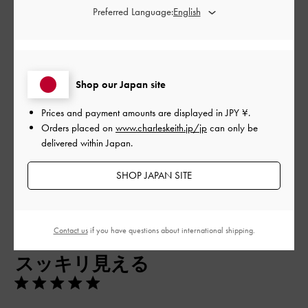
Preferred Language:
とても良かった
品質
とても良かった
Shop our Japan site
もっと見る
Prices and payment amounts are displayed in
JPY ¥
.
Orders placed on
www.charleskeith.jp/jp
can only be
delivered within Japan.
フィルター
SHOP JAPAN SITE
並べ替え
最新
:
公
2023-06-16
Contact us
if you have questions about international shipping.
ご利用者様
開
スッキリ見える
日