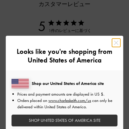
カスタマーレビュー
5
1件のレビューに基づく
5
1
Looks like you're shopping from
4
0
United States of America
3
0
2
0
1
0
Shop our United States of America site
Prices and payment amounts are displayed in
US $
.
レビューを書く
Orders placed on
www.charleskeith.com/us
can only be
delivered within United States of America.
SHOP UNITED STATES OF AMERICA SITE
デザイン