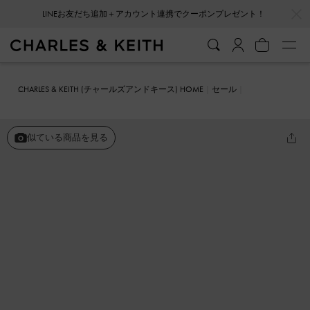
…
…
LINEお友だち追加＋アカウント連携でクーポンプレゼント！
CHARLES & KEITH (チャールズアンドキース) HOME
セール
シューズ
ミュール
Gabine ガビーヌ レザーミュール
似ている商品を見る